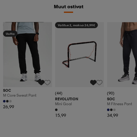
Muut ostivat
Valitse 2, maksa 44,99€
Valitse 2, maksa 26,99€
Uutta
SOC
(44)
(90)
M Core Sweat Pant
REVOLUTION
SOC
Mini Goal
M Fitness Pant
26,99
15,99
34,99