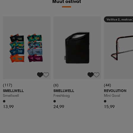
Muut ostivat
Valitse 2, maksa
(117)
(6)
(44)
SMELLWELL
SMELLWELL
REVOLUTION
Smellwell
Freshbag
Mini Goal
13,99
24,99
15,99