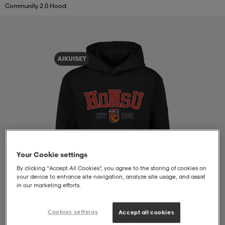
Community 2.0 Hood
liivit
ikengät
t & pikeepaidat
ikengät
t
saappaat
ingkengät
t
ingkengät
at ja topit
elikengät
dat
engät
engät
t & pikeepaidat
allokengät
t & pikeepaidat
ilykengät
 ja otsapannat
ilykengät
-/Tennis-kengät
Your Cookie settings
By clicking “Accept All Cookies”, you agree to the storing of cookies on
t & mekot
andy-/Käsipallo-kengät
eet & lapaset
andy-/Käsipallo-kengät
t & mekot
ikengät
your device to enhance site navigation, analyze site usage, and assist
in our marketing efforts.
allokengät
allokengät
engät
Cookies settings
Accept all cookies