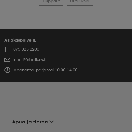
Hupparit
Uutuuksia
Asiakaspalvelu:
075 325 2200
info.fi@stadium.fi
Maanantai-perjantai 10.00-14.00
Apua ja tietoa