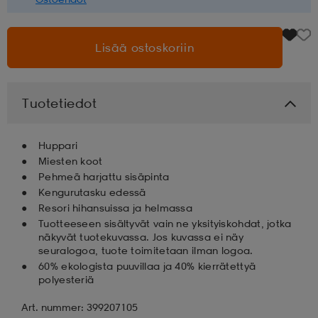
aatteet
tarvikkeet
set
tarvikkeet
aatteet
Lisää ostoskoriin
olasit
asut
set
Tuotetiedot
set
it
a
Huppari
Miesten koot
Pehmeä harjattu sisäpinta
asut
huolto
asut
Kengurutasku edessä
Resori hihansuissa ja helmassa
Tuotteeseen sisältyvät vain ne yksityiskohdat, jotka
näkyvät tuotekuvassa. Jos kuvassa ei näy
it
it
seuralogoa, tuote toimitetaan ilman logoa.
60% ekologista puuvillaa ja 40% kierrätettyä
polyesteriä
huolto
huolto
Art. nummer: 399207105