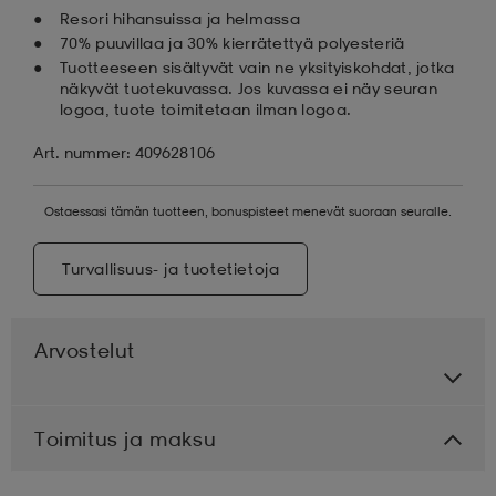
Resori hihansuissa ja helmassa
70% puuvillaa ja 30% kierrätettyä polyesteriä
Tuotteeseen sisältyvät vain ne yksityiskohdat, jotka
näkyvät tuotekuvassa. Jos kuvassa ei näy seuran
logoa, tuote toimitetaan ilman logoa.
Art. nummer: 409628106
Ostaessasi tämän tuotteen, bonuspisteet menevät suoraan seuralle.
Turvallisuus- ja tuotetietoja
Arvostelut
Toimitus ja maksu