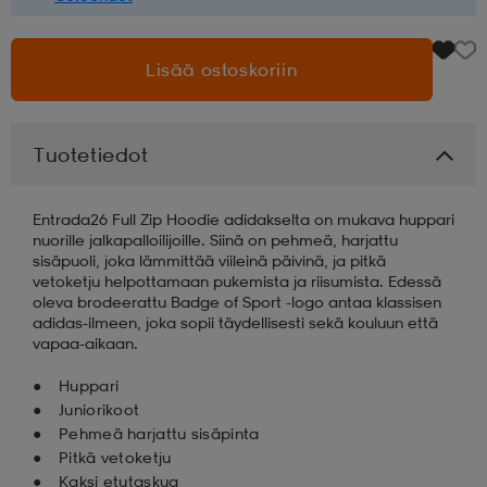
aatteet
tarvikkeet
set
tarvikkeet
aatteet
Lisää ostoskoriin
olasit
asut
set
Tuotetiedot
set
it
a
Entrada26 Full Zip Hoodie adidakselta on mukava huppari
nuorille jalkapalloilijoille. Siinä on pehmeä, harjattu
sisäpuoli, joka lämmittää viileinä päivinä, ja pitkä
vetoketju helpottamaan pukemista ja riisumista. Edessä
asut
huolto
asut
oleva brodeerattu Badge of Sport -logo antaa klassisen
adidas-ilmeen, joka sopii täydellisesti sekä kouluun että
vapaa-aikaan.
it
it
Huppari
Juniorikoot
Pehmeä harjattu sisäpinta
huolto
huolto
Pitkä vetoketju
Kaksi etutaskua