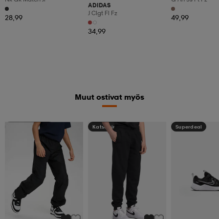
ADIDAS
J Clgt Fl Fz
28,99
49,99
34,99
Muut ostivat myös
Kampanja -25%
Katso hintaa
Superdeal