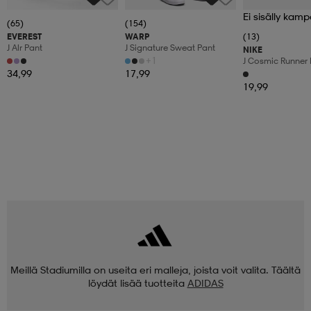
Ei sisälly kamp
(65)
(154)
EVEREST
WARP
(13)
J Alr Pant
J Signature Sweat Pant
NIKE
+1
J Cosmic Runner 
34,99
17,99
19,99
Meillä Stadiumilla on useita eri malleja, joista voit valita. Täältä
löydät lisää tuotteita
ADIDAS