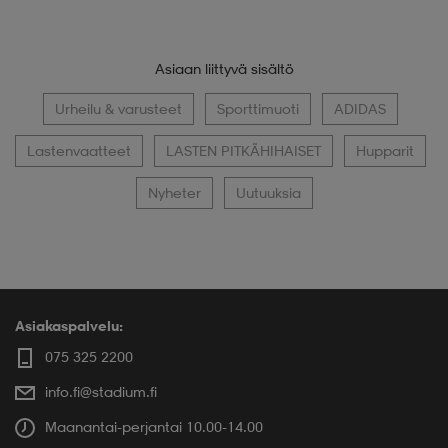
Asiaan liittyvä sisältö
Urheilu & varusteet
Sporttimuoti
ADIDAS
Lastenvaatteet
LASTEN PITKÄHIHAISET
Hupparit
Nyheter
Uutuuksia
Asiakaspalvelu:
075 325 2200
info.fi@stadium.fi
Maanantai-perjantai 10.00-14.00