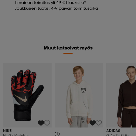
Ilmainen toimitus yli 49 € tilauksille*
Joukkueen tuote, 4-9 päivän toimitusaika
Muut katsoivat myös
NIKE
ADIDAS
(1)
Nk Gk Match Jr
G An 3s Ft Fz