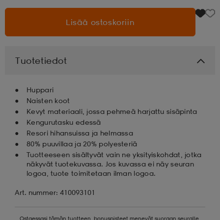
Lisää ostoskoriin
aatteet
tarvikkeet
set
tarvikkeet
aatteet
olasit
asut
set
Tuotetiedot
Huppari
set
it
a
Naisten koot
Kevyt materiaali, jossa pehmeä harjattu sisäpinta
Kengurutasku edessä
asut
huolto
asut
Resori hihansuissa ja helmassa
80% puuvillaa ja 20% polyesteriä
Tuotteeseen sisältyvät vain ne yksityiskohdat, jotka
näkyvät tuotekuvassa. Jos kuvassa ei näy seuran
it
it
logoa, tuote toimitetaan ilman logoa.
Art. nummer: 410093101
huolto
huolto
Ostaessasi tämän tuotteen, bonuspisteet menevät suoraan seuralle.