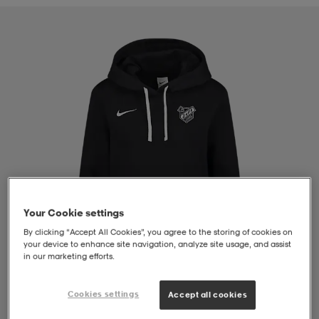
liivit
ikengät
t & pikeepaidat
ikengät
t
saappaat
ingkengät
t
ingkengät
at ja topit
elikengät
dat
engät
engät
t & pikeepaidat
allokengät
t & pikeepaidat
ilykengät
 ja otsapannat
ilykengät
-/Tennis-kengät
Your Cookie settings
By clicking “Accept All Cookies”, you agree to the storing of cookies on
t & mekot
andy-/Käsipallo-kengät
eet & lapaset
andy-/Käsipallo-kengät
t & mekot
ikengät
your device to enhance site navigation, analyze site usage, and assist
in our marketing efforts.
Cookies settings
allokengät
allokengät
engät
Accept all cookies
1
/
4