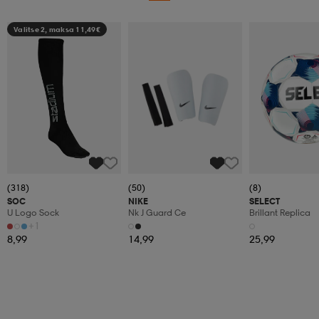
Valitse 2, maksa 11,49€
(318)
(50)
(8)
SOC
NIKE
SELECT
U Logo Sock
Nk J Guard Ce
Brillant Replica
+1
8,99
14,99
25,99