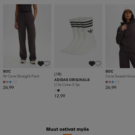
Valitse 2, maksa 44,99€
Valitse 2, maksa
SOC
SOC
(18)
W Core Straight Pant
Core Sweat Hood
ADIDAS ORIGINALS
Naisten
+2
+2
U 3s Crew S 3p
26,99
26,99
12,99
Muut ostivat myös