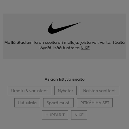
Meillä Stadiumilla on useita eri malleja, joista voit valita. Täältä
löydät lisää tuotteita
NIKE
Asiaan liittyvä sisältö
Urheilu & varusteet
Nyheter
Naisten vaatteet
Uutuuksia
Sporttimuoti
PITKÄHIHAISET
HUPPARIT
NIKE