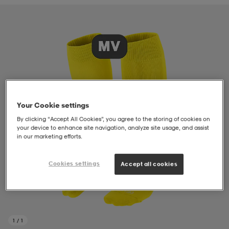
liivit
ikengät
t & pikeepaidat
ikengät
t
saappaat
ingkengät
t
ingkengät
at ja topit
elikengät
dat
engät
engät
t & pikeepaidat
allokengät
Your Cookie settings
By clicking “Accept All Cookies”, you agree to the storing of cookies on
your device to enhance site navigation, analyze site usage, and assist
t & pikeepaidat
ilykengät
 ja otsapannat
ilykengät
-/Tennis-kengät
in our marketing efforts.
Cookies settings
Accept all cookies
t & mekot
andy-/Käsipallo-kengät
eet & lapaset
andy-/Käsipallo-kengät
t & mekot
ikengät
allokengät
allokengät
engät
1
/
1