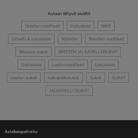
Asiaan liittyvä sisältö
Naisten vaatteet
Uutuuksia
NIKE
Urheilu & varusteet
Nyheter
Miesten vaatteet
Miesten sukat
MIESTEN JALKAPALLOSUKAT
Uutuuksia
Lastenvaatteet
Uutuuksia
Lasten sukat
Jalkapallosukat
Sukat
SUKAT
JALKAPALLOSUKAT
Asiakaspalvelu: