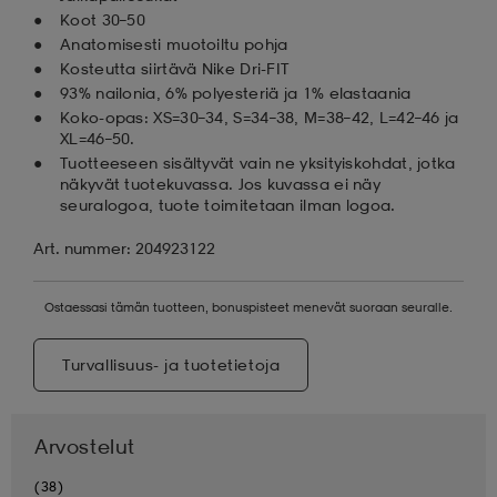
Koot 30–50
Anatomisesti muotoiltu pohja
Kosteutta siirtävä Nike Dri-FIT
93% nailonia, 6% polyesteriä ja 1% elastaania
Koko-opas: XS=30–34, S=34–38, M=38–42, L=42–46 ja
XL=46–50.
Tuotteeseen sisältyvät vain ne yksityiskohdat, jotka
näkyvät tuotekuvassa. Jos kuvassa ei näy
seuralogoa, tuote toimitetaan ilman logoa.
Art. nummer: 204923122
Ostaessasi tämän tuotteen, bonuspisteet menevät suoraan seuralle.
Turvallisuus- ja tuotetietoja
Arvostelut
(38)