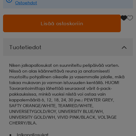
Ostoehdot
aatteet
tarvikkeet
set
tarvikkeet
aatteet
Lisää ostoskoriin
olasit
asut
set
Tuotetiedot
set
it
a
Niken jalkapallosukat on suunniteltu pelipäivää varten.
Niissä on alas käännettävä reuna ja anatomisesti
muotoiltu pohjallinen oikealle ja vasemmalle jalalle, mikä
asut
huolto
asut
takaa mukavan ja varman istuvuuden kentällä. HUOM!
Tavarantoimittaja lähettää seuraavat värit 6-pack-
pakkauksissa, minkä vuoksi niistä voi ostaa vain
kappalemääriä 6, 12, 18, 24, 30 jne.: PEWTER GREY,
it
it
SAFTY ORANGE/WHITE, TEAMRED/WHITE,
UNIVERSETYGOLD/ROY, UNIVERSITY BLUE/WH,
UNIVERSITY GOLD/WH, VIVID PINK/BLACK, VOLTAGE
CHERRY/BLA.
huolto
huolto
Jalkapallosukat