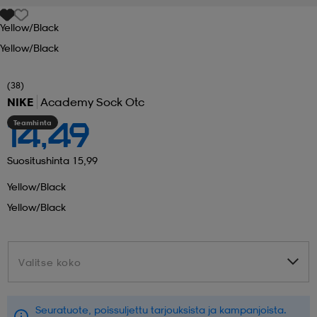
Yellow/black
 ja otsapannat
kengät
rrastot
kengät
rit
alit
Yellow/black
eet & lapaset
skengät
ihaiset
skengät
tarvikkeet
(38)
NIKE
Academy Sock Otc
Teamhinta
14,49
saappaat
saappaat
eet & lapaset
kengät
Suositushinta 15,99
Yellow/black
rrastot
alit
aatteet
alit
er
Yellow/black
kengät
aatteet
kengät
rrastot
Valitse koko
Valitse koko
aatteet
ykengät
olasit
ykengät
Seuratuote, poissuljettu tarjouksista ja kampanjoista.