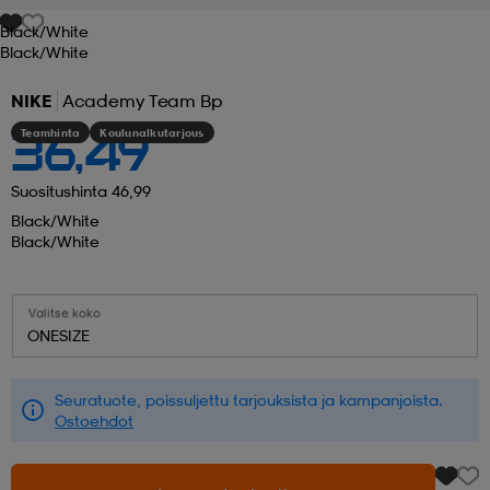
Black/white
 ja otsapannat
kengät
rrastot
kengät
rit
alit
Black/white
NIKE
Academy Team Bp
eet & lapaset
skengät
ihaiset
skengät
tarvikkeet
Teamhinta
Koulunalkutarjous
36,49
Suositushinta 46,99
saappaat
saappaat
eet & lapaset
kengät
Black/white
Black/white
rrastot
alit
aatteet
alit
er
Valitse koko
ONESIZE
kengät
aatteet
kengät
rrastot
Seuratuote, poissuljettu tarjouksista ja kampanjoista.
Ostoehdot
aatteet
ykengät
olasit
ykengät