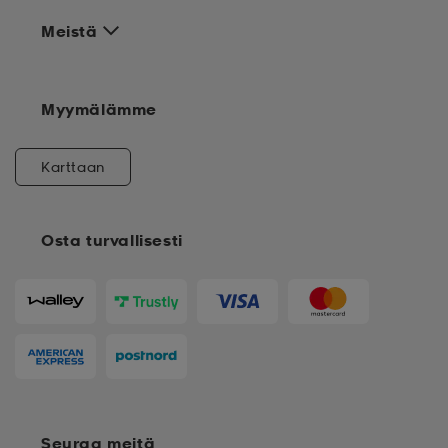
Meistä
Myymälämme
Karttaan
Osta turvallisesti
Seuraa meitä