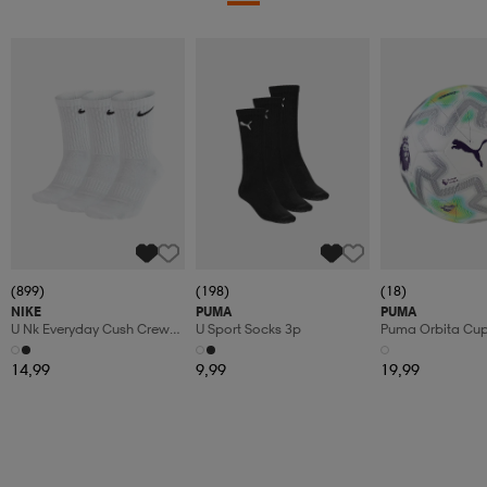
(899)
(198)
(18)
NIKE
PUMA
PUMA
U Nk Everyday Cush Crew
U Sport Socks 3p
Puma Orbita Cup P
3pr
14,99
9,99
19,99