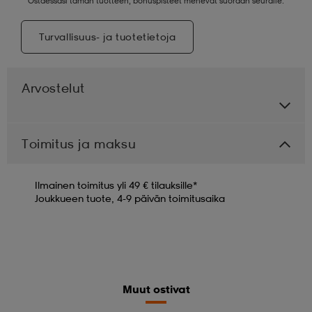
Ostaessasi tämän tuotteen, bonuspisteet menevät suoraan seuralle.
Turvallisuus- ja tuotetietoja
Arvostelut
Toimitus ja maksu
Ilmainen toimitus yli 49 € tilauksille*
Joukkueen tuote, 4-9 päivän toimitusaika
Muut ostivat