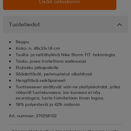
Lisää ostoskoriin
aatteet
tarvikkeet
set
tarvikkeet
aatteet
Tuotetiedot
olasit
asut
set
Reppu
Koko: n. 48x33x18 cm
Tuulta- ja vettähylkivä Nike Storm FIT -teknologia
set
it
a
Tasku, jossa irrotettava sadesuoja
Etutasku jalkapallolle
Säädettävät, pehmustetut olkahihnat
asut
huolto
asut
Hengittävä selkäpaneeli
Tuotteeseen sisältyvät vain ne yksityiskohdat, jotka
näkyvät tuotekuvassa. Jos kuvassa ei näy
seuralogoa, tuote toimitetaan ilman logoa.
it
it
58% polyesteriä ja 42% nailonia
Art. nummer: 379258102
huolto
huolto