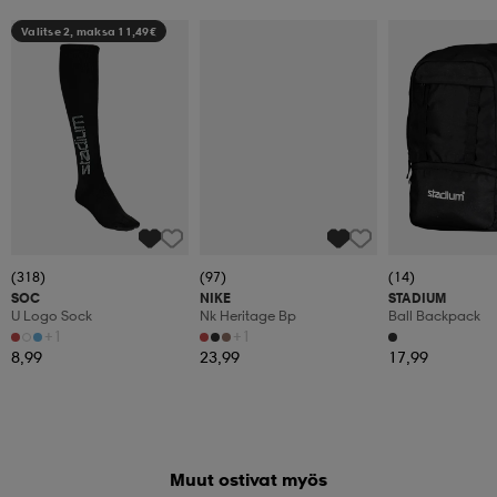
Valitse 2, maksa 11,49€
(318)
(97)
(14)
SOC
NIKE
STADIUM
U Logo Sock
Nk Heritage Bp
Ball Backpack
+1
+1
8,99
23,99
17,99
Muut ostivat myös