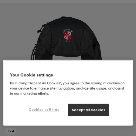
liivit
ikengät
t & pikeepaidat
ikengät
t
saappaat
ingkengät
t
ingkengät
at ja topit
elikengät
dat
engät
engät
t & pikeepaidat
allokengät
Your Cookie settings
t & pikeepaidat
ilykengät
 ja otsapannat
ilykengät
-/Tennis-kengät
By clicking “Accept All Cookies”, you agree to the storing of cookies on
your device to enhance site navigation, analyze site usage, and assist
in our marketing efforts.
t & mekot
andy-/Käsipallo-kengät
eet & lapaset
andy-/Käsipallo-kengät
t & mekot
ikengät
Cookies settings
Accept all cookies
allokengät
allokengät
engät
1
/
4