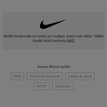
Meillä Stadiumilla on useita eri malleja, joista voit valita. Täältä
löydät lisää tuotteita
NIKE
Asiaan liittyvä sisältö
NIKE
Urheilu & varusteet
Laukut & reput
REPUT
Jalkapallo