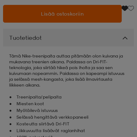
Lisää ostoskoriin
aatteet
tarvikkeet
set
tarvikkeet
aatteet
olasit
asut
set
Tuotetiedot
Tämä Nike-treenipaita auttaa pitämään olon kuivana ja
set
it
a
mukavana treenien aikana. Paidassa on Dri-FIT-
teknologia, joka siirtää hikeä pois iholta ja saa sen
kuivumaan nopeammin. Paidassa on kapeampi istuvuus
ja selässä mesh-kangasta, joka lisää ilmavirtausta
asut
huolto
asut
liikkeen aikana.
Treenipaita/pelipaita
Miesten koot
it
it
Myötäilevä istuvuus
Selässä hengittävä verkkopaneeli
Kosteutta siirtävä Dri-FIT
huolto
huolto
Liikkuvuutta lisäävät raglanhihat