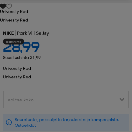
University Red
 ja otsapannat
kengät
rrastot
kengät
rit
alit
University Red
NIKE
Park Viii Ss Jsy
eet & lapaset
skengät
ihaiset
skengät
tarvikkeet
Teamhinta
28,99
saappaat
saappaat
eet & lapaset
kengät
Suositushinta 31,99
University Red
University Red
rrastot
alit
aatteet
alit
er
Valitse koko
Valitse koko
kengät
aatteet
kengät
rrastot
Seuratuote, poissuljettu tarjouksista ja kampanjoista.
aatteet
ykengät
olasit
ykengät
Ostoehdot