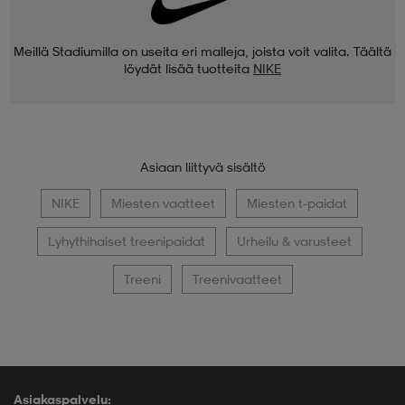
Meillä Stadiumilla on useita eri malleja, joista voit valita. Täältä
löydät lisää tuotteita
NIKE
Asiaan liittyvä sisältö
NIKE
Miesten vaatteet
Miesten t-paidat
Lyhythihaiset treenipaidat
Urheilu & varusteet
Treeni
Treenivaatteet
Asiakaspalvelu: