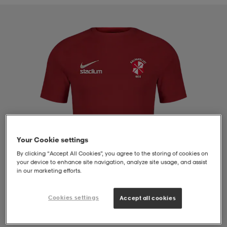
liivit
ikengät
t & pikeepaidat
ikengät
t
saappaat
ingkengät
t
ingkengät
at ja topit
elikengät
dat
engät
engät
t & pikeepaidat
allokengät
t & pikeepaidat
ilykengät
 ja otsapannat
ilykengät
-/Tennis-kengät
Your Cookie settings
By clicking “Accept All Cookies”, you agree to the storing of cookies on
your device to enhance site navigation, analyze site usage, and assist
in our marketing efforts.
t & mekot
andy-/Käsipallo-kengät
eet & lapaset
andy-/Käsipallo-kengät
t & mekot
ikengät
Cookies settings
Accept all cookies
allokengät
allokengät
engät
1
/
4