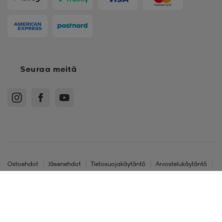
Seuraa meitä
Ostoehdot
Jäsenehdot
Tietosuojakäytäntö
Arvostelukäytäntö
Cookies
Sitemap
Suomi - EUR
XS