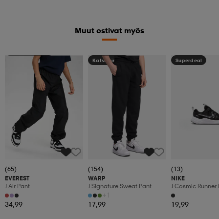
Muut ostivat myös
Kampanja -25%
Katso hintaa
Superdeal
(65)
(154)
(13)
EVEREST
WARP
NIKE
J Alr Pant
J Signature Sweat Pant
J Cosmic Runner 
+1
34,99
17,99
19,99