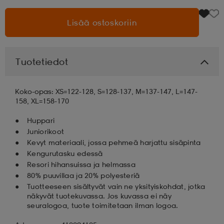
Lisää ostoskoriin
aatteet
tarvikkeet
set
tarvikkeet
aatteet
olasit
asut
set
Tuotetiedot
Koko-opas: XS=122-128, S=128-137, M=137-147, L=147-
set
it
a
158, XL=158-170
Huppari
Juniorikoot
asut
huolto
asut
Kevyt materiaali, jossa pehmeä harjattu sisäpinta
Kengurutasku edessä
Resori hihansuissa ja helmassa
it
it
80% puuvillaa ja 20% polyesteriä
Tuotteeseen sisältyvät vain ne yksityiskohdat, jotka
näkyvät tuotekuvassa. Jos kuvassa ei näy
seuralogoa, tuote toimitetaan ilman logoa.
huolto
huolto