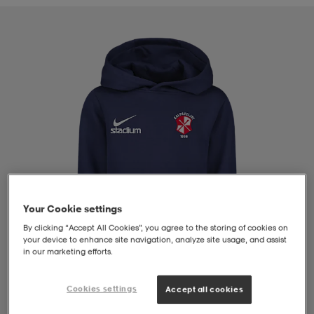
liivit
ikengät
t & pikeepaidat
ikengät
t
saappaat
ingkengät
t
ingkengät
at ja topit
elikengät
dat
engät
engät
t & pikeepaidat
allokengät
t & pikeepaidat
ilykengät
 ja otsapannat
ilykengät
-/Tennis-kengät
Your Cookie settings
By clicking “Accept All Cookies”, you agree to the storing of cookies on
t & mekot
andy-/Käsipallo-kengät
eet & lapaset
andy-/Käsipallo-kengät
t & mekot
ikengät
your device to enhance site navigation, analyze site usage, and assist
in our marketing efforts.
Cookies settings
Accept all cookies
allokengät
allokengät
engät
1
/
4