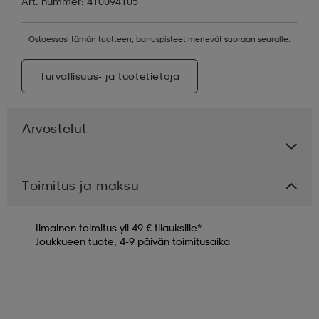
Art. nummer: 410094105
Ostaessasi tämän tuotteen, bonuspisteet menevät suoraan seuralle.
Turvallisuus- ja tuotetietoja
Arvostelut
Toimitus ja maksu
Ilmainen toimitus yli 49 € tilauksille*
Joukkueen tuote, 4-9 päivän toimitusaika