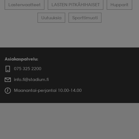
Lastenvaatteet
LASTEN PITKÄHIHAISET
Hupparit
Uutuuksia
Sporttimuoti
Asiakaspalvelu:
075 325 2200
info.fi@stadium.fi
Maanantai-perjantai 10.00-14.00