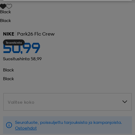
Black
 ja otsapannat
kengät
rrastot
kengät
rit
alit
Black
NIKE
Park26 Flc Crew
eet & lapaset
skengät
ihaiset
skengät
tarvikkeet
Teamhinta
50,99
saappaat
saappaat
eet & lapaset
kengät
Suositushinta 58,99
Black
Black
rrastot
alit
aatteet
alit
er
Valitse koko
Valitse koko
kengät
aatteet
kengät
rrastot
Seuratuote, poissuljettu tarjouksista ja kampanjoista.
aatteet
ykengät
olasit
ykengät
Ostoehdot