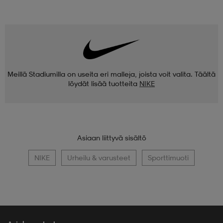
Meillä Stadiumilla on useita eri malleja, joista voit valita. Täältä
löydät lisää tuotteita
NIKE
Asiaan liittyvä sisältö
NIKE
Urheilu & varusteet
Sporttimuoti