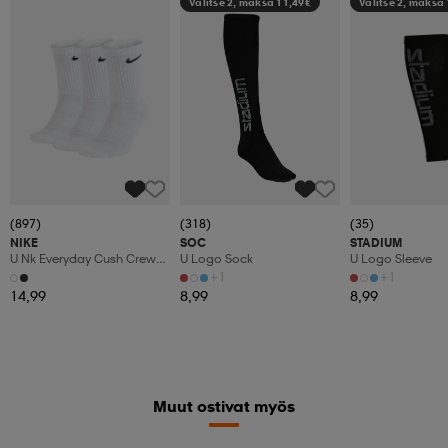
Valitse 2, maksa 11,49€
Valitse 2, maksa
(897)
(318)
(35)
NIKE
SOC
STADIUM
U Nk Everyday Cush Crew
U Logo Sock
U Logo Sleeve
3pr
+1
+1
14,99
8,99
8,99
Muut ostivat myös