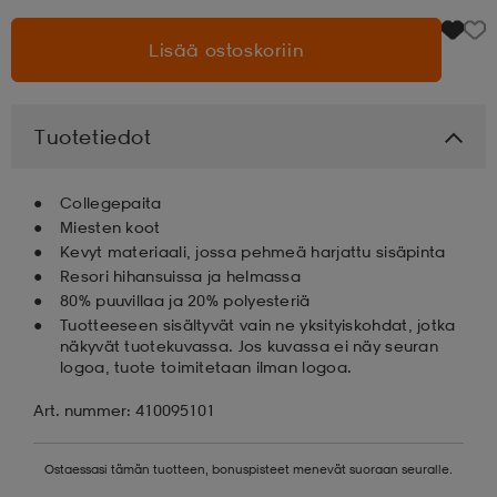
Lisää ostoskoriin
aatteet
tarvikkeet
set
tarvikkeet
aatteet
olasit
asut
set
Tuotetiedot
Collegepaita
set
it
a
Miesten koot
Kevyt materiaali, jossa pehmeä harjattu sisäpinta
Resori hihansuissa ja helmassa
asut
huolto
asut
80% puuvillaa ja 20% polyesteriä
Tuotteeseen sisältyvät vain ne yksityiskohdat, jotka
näkyvät tuotekuvassa. Jos kuvassa ei näy seuran
logoa, tuote toimitetaan ilman logoa.
it
it
Art. nummer: 410095101
huolto
huolto
Ostaessasi tämän tuotteen, bonuspisteet menevät suoraan seuralle.