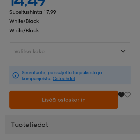
14,49
Suositushinta 17,99
White/black
White/black
Valitse koko
Valitse koko
Seuratuote, poissuljettu tarjouksista ja
kampanjoista.
Ostoehdot
Lisää ostoskoriin
Tuotetiedot