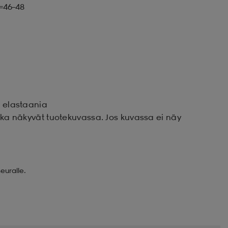
L=46–48
% elastaania
otka näkyvät tuotekuvassa. Jos kuvassa ei näy
euralle.