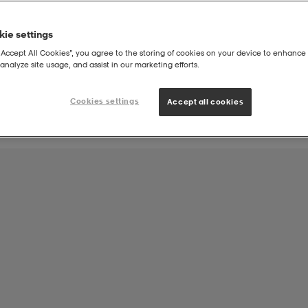
ie settings
Joukkueen tuote:
“Accept All Cookies”, you agree to the storing of cookies on your device to enhance 
Karvilan Kivekkäät ry Jalkapallo
analyze site usage, and assist in our marketing efforts.
Cookies settings
Accept all cookies