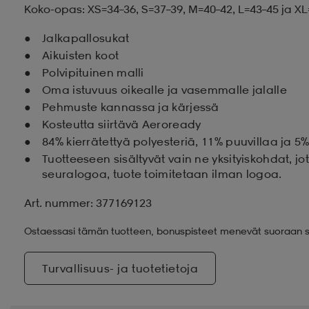
Koko-opas: XS=34–36, S=37–39, M=40–42, L=43–45 ja X
Jalkapallosukat
Aikuisten koot
Polvipituinen malli
Oma istuvuus oikealle ja vasemmalle jalalle
Pehmuste kannassa ja kärjessä
Kosteutta siirtävä Aeroready
84% kierrätettyä polyesteriä, 11% puuvillaa ja 5
Tuotteeseen sisältyvät vain ne yksityiskohdat, j
seuralogoa, tuote toimitetaan ilman logoa.
Art. nummer: 377169123
Ostaessasi tämän tuotteen, bonuspisteet menevät suoraan s
Turvallisuus- ja tuotetietoja