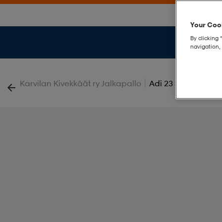
Your Cook
By clicking 
navigation, 
|
Karvilan Kivekkäät ry Jalkapallo
Adi 23 Sock