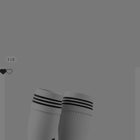
1
/
2