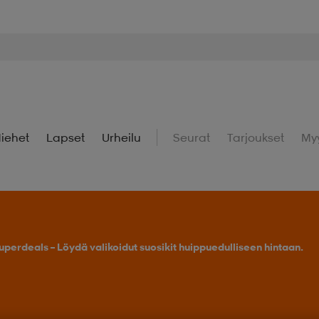
iehet
Lapset
Urheilu
Seurat
Tarjoukset
My
uperdeals – Löydä valikoidut suosikit huippuedulliseen hintaan.