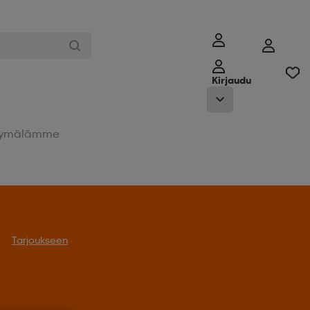
Kirjaudu
ymälämme
Tarjoukseen