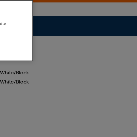
site
White/black
White/black