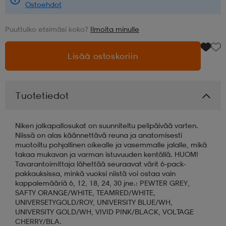
Ostoehdot
aatteet
tarvikkeet
set
tarvikkeet
aatteet
Puuttuiko etsimäsi koko?
Ilmoita minulle
Lisää ostoskoriin
olasit
asut
set
Tuotetiedot
set
it
a
Niken jalkapallosukat on suunniteltu pelipäivää varten.
Niissä on alas käännettävä reuna ja anatomisesti
asut
huolto
asut
muotoiltu pohjallinen oikealle ja vasemmalle jalalle, mikä
takaa mukavan ja varman istuvuuden kentällä. HUOM!
Tavarantoimittaja lähettää seuraavat värit 6-pack-
pakkauksissa, minkä vuoksi niistä voi ostaa vain
it
it
kappalemääriä 6, 12, 18, 24, 30 jne.: PEWTER GREY,
SAFTY ORANGE/WHITE, TEAMRED/WHITE,
UNIVERSETYGOLD/ROY, UNIVERSITY BLUE/WH,
huolto
huolto
UNIVERSITY GOLD/WH, VIVID PINK/BLACK, VOLTAGE
CHERRY/BLA.