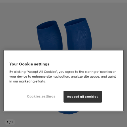
liivit
ikengät
t & pikeepaidat
ikengät
t
saappaat
ingkengät
t
ingkengät
at ja topit
elikengät
dat
engät
engät
t & pikeepaidat
allokengät
Your Cookie settings
By clicking “Accept All Cookies”, you agree to the storing of cookies on
t & pikeepaidat
ilykengät
 ja otsapannat
ilykengät
-/Tennis-kengät
your device to enhance site navigation, analyze site usage, and assist
in our marketing efforts.
t & mekot
andy-/Käsipallo-kengät
eet & lapaset
andy-/Käsipallo-kengät
t & mekot
ikengät
Cookies settings
Accept all cookies
allokengät
allokengät
engät
1
/
1