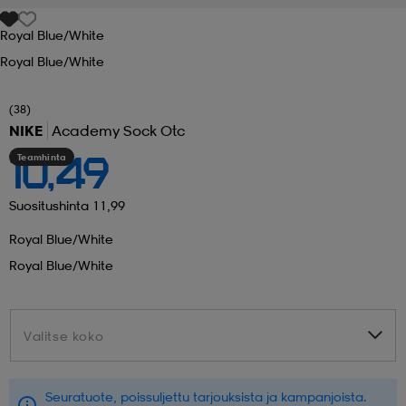
Royal Blue/white
 ja otsapannat
kengät
rrastot
kengät
rit
alit
Royal Blue/white
eet & lapaset
skengät
ihaiset
skengät
tarvikkeet
(38)
NIKE
Academy Sock Otc
Teamhinta
10,49
saappaat
saappaat
eet & lapaset
kengät
Suositushinta 11,99
Royal Blue/white
rrastot
alit
aatteet
alit
er
Royal Blue/white
kengät
aatteet
kengät
rrastot
Valitse koko
Valitse koko
aatteet
ykengät
olasit
ykengät
Seuratuote, poissuljettu tarjouksista ja kampanjoista.