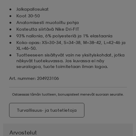
Jalkapallosukat
Koot 30–50
Anatomisesti muotoiltu pohja
Kosteutta siirtävä Nike Dri-FIT
93% nailonia, 6% polyesteriä ja 1% elastaania
Koko-opas: XS=30–34, S=34–38, M=38–42, L=42–46 ja
XL=46–50.
Tuotteeseen sisältyvät vain ne yksityiskohdat, jotka
näkyvät tuotekuvassa. Jos kuvassa ei näy
seuralogoa, tuote toimitetaan ilman logoa.
Art. nummer: 204923106
Ostaessasi tämän tuotteen, bonuspisteet menevät suoraan seuralle.
Turvallisuus- ja tuotetietoja
Arvostelut