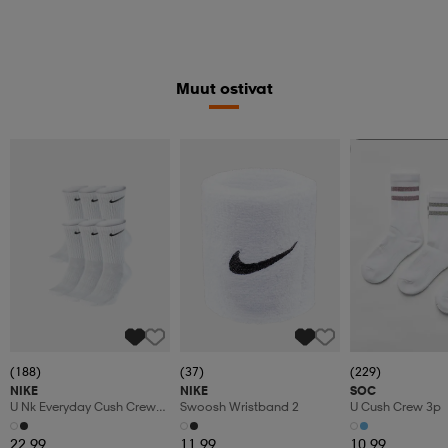
Muut ostivat
Valitse 2, maksa
(188)
(37)
(229)
NIKE
NIKE
SOC
U Nk Everyday Cush Crew
Swoosh Wristband 2
U Cush Crew 3p
6pr-Bd
22,99
11,99
10,99