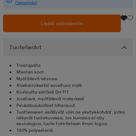
Ostoehdot
aatteet
tarvikkeet
set
tarvikkeet
aatteet
Lisää ostoskoriin
olasit
asut
set
Tuotetiedot
set
it
a
Treenipaita
Miesten koot
Myötäilevä istuvuus
asut
huolto
asut
Aluskerrokseksi soveltuva malli
Kosteutta siirtävä Dri-FIT
Joustava, myötäilevä materiaali
it
it
Peukaloaukolliset hihansuut
Tuotteeseen sisältyvät vain ne yksityiskohdat, jotka
näkyvät tuotekuvassa. Jos kuvassa ei näy
seuralogoa, tuote toimitetaan ilman logoa.
huolto
huolto
100% polyesteriä