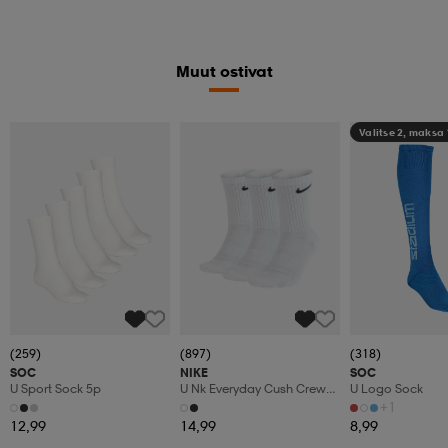
Muut ostivat
Valitse 2, maksa
(259)
(897)
(318)
SOC
NIKE
SOC
U Sport Sock 5p
U Nk Everyday Cush Crew
U Logo Sock
3pr
+1
12,99
14,99
8,99