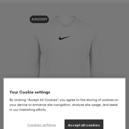
liivit
ikengät
t & pikeepaidat
ikengät
t
saappaat
ingkengät
t
ingkengät
at ja topit
elikengät
dat
engät
engät
t & pikeepaidat
allokengät
t & pikeepaidat
ilykengät
 ja otsapannat
ilykengät
-/Tennis-kengät
Your Cookie settings
t & mekot
andy-/Käsipallo-kengät
eet & lapaset
andy-/Käsipallo-kengät
t & mekot
ikengät
By clicking “Accept All Cookies”, you agree to the storing of cookies on
your device to enhance site navigation, analyze site usage, and assist
in our marketing efforts.
allokengät
allokengät
engät
1
/
4
Cookies settings
Accept all cookies