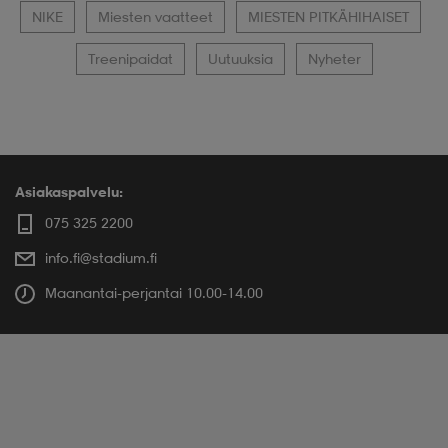
NIKE
Miesten vaatteet
MIESTEN PITKÄHIHAISET
Treenipaidat
Uutuuksia
Nyheter
Asiakaspalvelu:
075 325 2200
info.fi@stadium.fi
Maanantai-perjantai 10.00-14.00