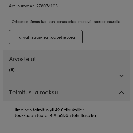
Art. nummer: 278074103
Ostaessasi tämän tuotteen, bonuspisteet menevät suoraan seuralle.
Turvallisuus- ja tuotetietoja
Arvostelut
(5)
Toimitus ja maksu
Ilmainen toimitus yli 49 € tilauksille*
Joukkueen tuote, 4-9 päivän toimitusaika