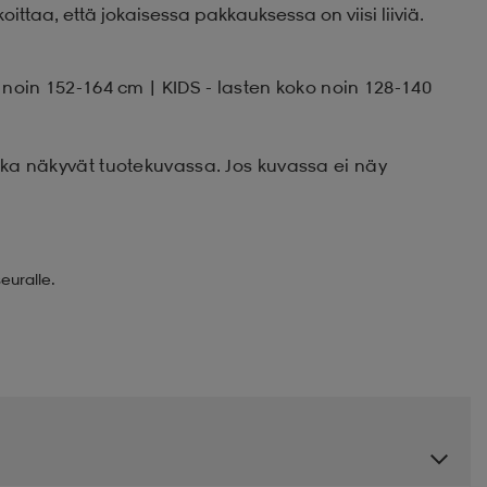
taa, että jokaisessa pakkauksessa on viisi liiviä.
o noin 152-164 cm | KIDS - lasten koko noin 128-140
otka näkyvät tuotekuvassa. Jos kuvassa ei näy
euralle.