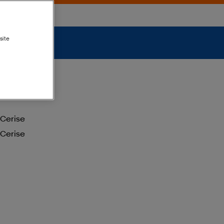
site
Cerise
Cerise