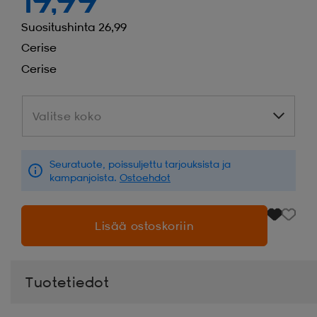
19,99
Suositushinta 26,99
Cerise
Cerise
Valitse koko
Valitse koko
Seuratuote, poissuljettu tarjouksista ja
kampanjoista.
Ostoehdot
Lisää ostoskoriin
Tuotetiedot