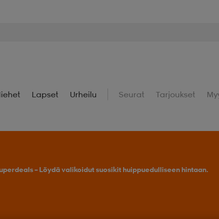
iehet
Lapset
Urheilu
Seurat
Tarjoukset
My
uperdeals – Löydä valikoidut suosikit huippuedulliseen hintaan.