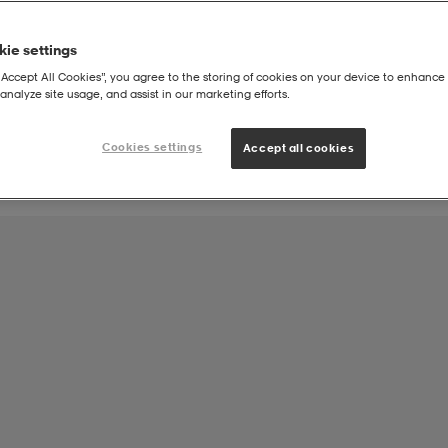
ie settings
Joukkueen tuote:
“Accept All Cookies”, you agree to the storing of cookies on your device to enhance 
Kirkkonummi Rangers ry Salibandy
analyze site usage, and assist in our marketing efforts.
Cookies settings
Accept all cookies
-P