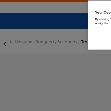
Your Cook
By clicking 
navigation, 
|
Kirkkonummi Rangers ry Salibandy
Training Vest 5