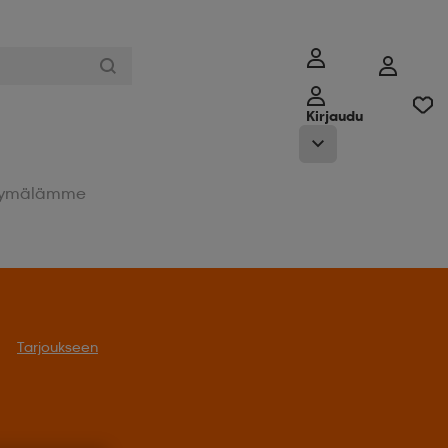
Kirjaudu
ymälämme
Tarjoukseen