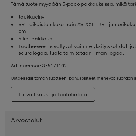
Tämä tuote myydään 5-pack-pakkauksissa, mikä tarkoit
Joukkueliivi
SR - aikuisten koko noin XS-XXL | JR - juniorikok
cm
5 kpl pakkaus
Tuotteeseen sisältyvät vain ne yksityiskohdat, j
seuralogoa, tuote toimitetaan ilman logoa.
Art. nummer: 375171102
Ostaessasi tämän tuotteen, bonuspisteet menevät suoraan s
Turvallisuus- ja tuotetietoja
Arvostelut