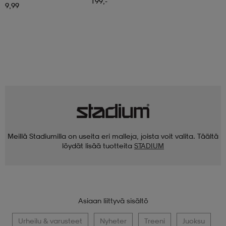
199,-
9,99
Meillä Stadiumilla on useita eri malleja, joista voit valita. Täältä
löydät lisää tuotteita
STADIUM
Asiaan liittyvä sisältö
Urheilu & varusteet
Nyheter
Treeni
Juoksu