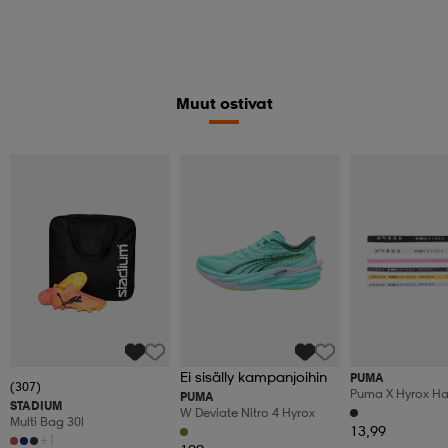
Muut ostivat
Ei sisälly kampanjoihin
PUMA
(307)
Puma X Hyrox Ha
PUMA
STADIUM
6pcs
W Deviate Nitro 4 Hyrox
Multi Bag 30l
13,99
+1