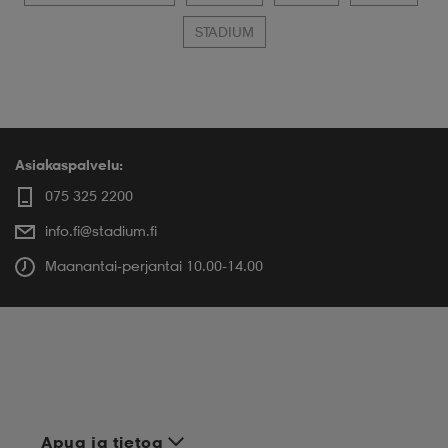
STADIUM
Asiakaspalvelu:
075 325 2200
info.fi@stadium.fi
Maanantai-perjantai 10.00-14.00
Apua ja tietoa