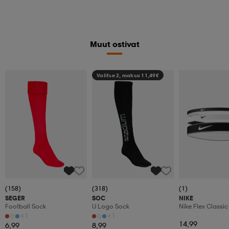
Muut ostivat
Valitse 2, maksa 11,49€
(158)
(318)
(1)
SEGER
SOC
NIKE
Football Sock
U Logo Sock
Nike Flex Classi
Width Headband
+1
+1
14,99
6,99
8,99