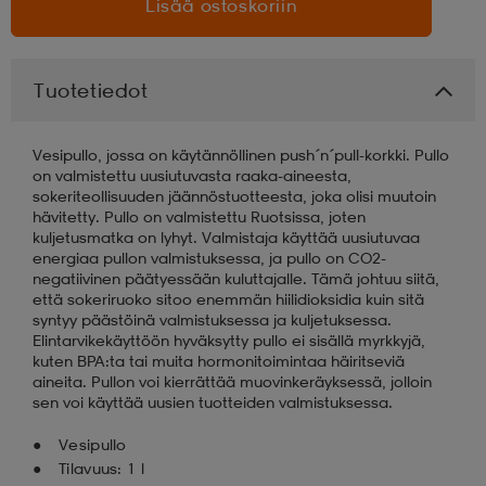
Lisää ostoskoriin
aatteet
tarvikkeet
set
tarvikkeet
aatteet
Tuotetiedot
olasit
asut
set
Vesipullo, jossa on käytännöllinen push´n´pull-korkki. Pullo
on valmistettu uusiutuvasta raaka-aineesta,
sokeriteollisuuden jäännöstuotteesta, joka olisi muutoin
set
it
a
hävitetty. Pullo on valmistettu Ruotsissa, joten
kuljetusmatka on lyhyt. Valmistaja käyttää uusiutuvaa
energiaa pullon valmistuksessa, ja pullo on CO2-
negatiivinen päätyessään kuluttajalle. Tämä johtuu siitä,
asut
huolto
asut
että sokeriruoko sitoo enemmän hiilidioksidia kuin sitä
syntyy päästöinä valmistuksessa ja kuljetuksessa.
Elintarvikekäyttöön hyväksytty pullo ei sisällä myrkkyjä,
kuten BPA:ta tai muita hormonitoimintaa häiritseviä
it
it
aineita. Pullon voi kierrättää muovinkeräyksessä, jolloin
sen voi käyttää uusien tuotteiden valmistuksessa.
Vesipullo
huolto
huolto
Tilavuus: 1 l