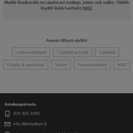
Meillä Stadiumilla on useita eri malleja, joista voit valita. Täältä
löydät lisää tuotteita
NIKE
Asiaan liittyvä sisältö
Lastenvaatteet
T-paidat ja topit
T-paidat
Urheilu & varusteet
Treeni
Treenivaatteet
NIKE
Asiakaspalvelu:
075 325 2200
info.fi@stadium.fi