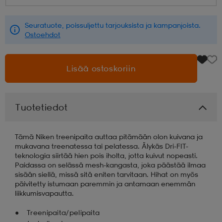
aatteet
tarvikkeet
set
tarvikkeet
aatteet
Seuratuote, poissuljettu tarjouksista ja kampanjoista.
Ostoehdot
olasit
asut
set
Lisää ostoskoriin
set
it
a
Tuotetiedot
asut
huolto
asut
Tämä Niken treenipaita auttaa pitämään olon kuivana ja
mukavana treenatessa tai pelatessa. Älykäs Dri-FIT-
teknologia siirtää hien pois iholta, jotta kuivut nopeasti.
Paidassa on selässä mesh-kangasta, joka päästää ilmaa
it
it
sisään siellä, missä sitä eniten tarvitaan. Hihat on myös
päivitetty istumaan paremmin ja antamaan enemmän
liikkumisvapautta.
huolto
huolto
Treenipaita/pelipaita