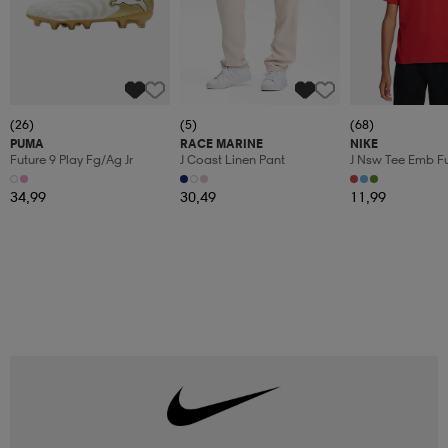
(26)
(5)
(68)
PUMA
RACE MARINE
NIKE
Future 9 Play Fg/ag Jr
J Coast Linen Pant
J Nsw Tee Emb Fu
34,99
30,49
11,99