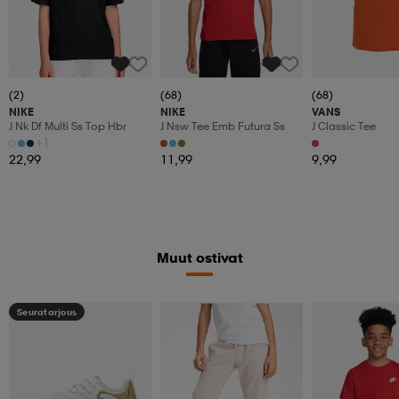
(2)
(68)
(68)
NIKE
NIKE
VANS
J Nk Df Multi Ss Top Hbr
J Nsw Tee Emb Futura Ss
J Classic Tee
+1
22,99
11,99
9,99
Muut ostivat
Seuratarjous