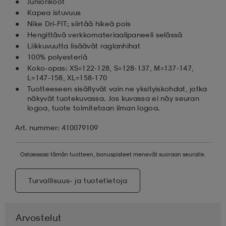
Juniorikoot
Kapea istuvuus
Nike Dri-FIT; siirtää hikeä pois
Hengittävä verkkomateriaalipaneeli selässä
Liikkuvuutta lisäävät raglanhihat
100% polyesteriä
Koko-opas: XS=122-128, S=128-137, M=137-147,
L=147-158, XL=158-170
Tuotteeseen sisältyvät vain ne yksityiskohdat, jotka
näkyvät tuotekuvassa. Jos kuvassa ei näy seuran
logoa, tuote toimitetaan ilman logoa.
Art. nummer: 410079109
Ostaessasi tämän tuotteen, bonuspisteet menevät suoraan seuralle.
Turvallisuus- ja tuotetietoja
Arvostelut