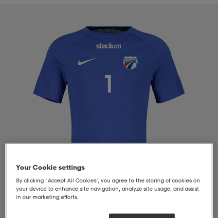
liivit
ikengät
t & pikeepaidat
ikengät
t
saappaat
ingkengät
t
ingkengät
at ja topit
elikengät
dat
engät
engät
t & pikeepaidat
allokengät
t & pikeepaidat
ilykengät
 ja otsapannat
ilykengät
-/Tennis-kengät
t & mekot
andy-/Käsipallo-kengät
eet & lapaset
andy-/Käsipallo-kengät
t & mekot
ikengät
Your Cookie settings
By clicking “Accept All Cookies”, you agree to the storing of cookies on
your device to enhance site navigation, analyze site usage, and assist
in our marketing efforts.
allokengät
allokengät
engät
1
/
4