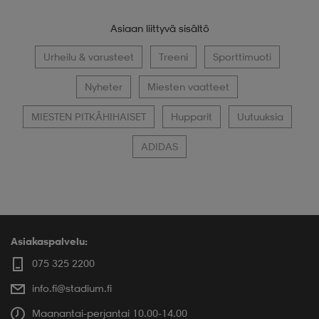
Asiaan liittyvä sisältö
Urheilu & varusteet
Treeni
Sporttimuoti
Nyheter
Miesten vaatteet
MIESTEN PITKÄHIHAISET
Hupparit
Uutuuksia
ADIDAS
Asiakaspalvelu:
075 325 2200
info.fi@stadium.fi
Maanantai-perjantai 10.00-14.00