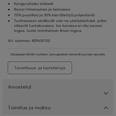
Kengurutasku edessä
Resori hihansuissa ja helmassa
70% puuvillaa ja 30% kierrätettyä polyesteriä
Tuotteeseen sisältyvät vain ne yksityiskohdat, jotka
näkyvät tuotekuvassa. Jos kuvassa ei näy seuran
logoa, tuote toimitetaan ilman logoa.
Art. nummer: 409630102
Ostaessasi tämän tuotteen, bonuspisteet menevät suoraan seuralle.
Turvallisuus- ja tuotetietoja
Arvostelut
Toimitus ja maksu