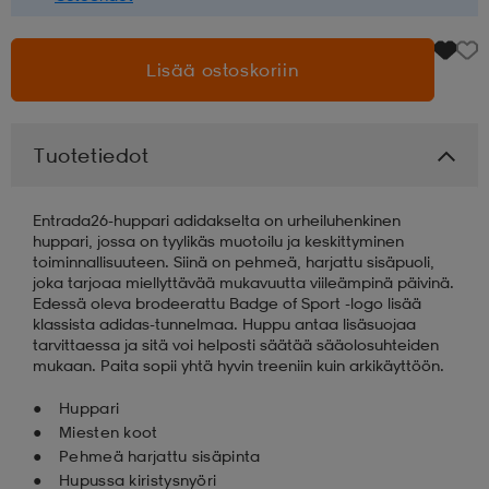
aatteet
tarvikkeet
set
tarvikkeet
aatteet
Lisää ostoskoriin
olasit
asut
set
Tuotetiedot
set
it
a
Entrada26-huppari adidakselta on urheiluhenkinen
huppari, jossa on tyylikäs muotoilu ja keskittyminen
toiminnallisuuteen. Siinä on pehmeä, harjattu sisäpuoli,
joka tarjoaa miellyttävää mukavuutta viileämpinä päivinä.
asut
huolto
asut
Edessä oleva brodeerattu Badge of Sport -logo lisää
klassista adidas-tunnelmaa. Huppu antaa lisäsuojaa
tarvittaessa ja sitä voi helposti säätää sääolosuhteiden
mukaan. Paita sopii yhtä hyvin treeniin kuin arkikäyttöön.
it
it
Huppari
Miesten koot
Pehmeä harjattu sisäpinta
huolto
huolto
Hupussa kiristysnyöri