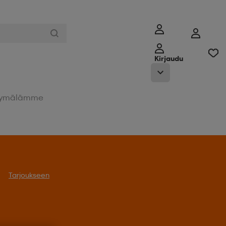
Kirjaudu
ymälämme
Tarjoukseen