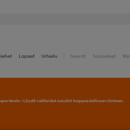
iehet
Lapset
Urheilu
Seurat
Tarjoukset
My
uperdeals – Löydä valikoidut suosikit huippuedulliseen hintaan.