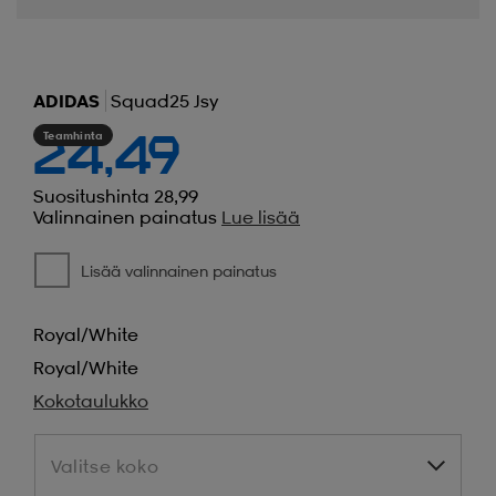
ADIDAS
Squad25 Jsy
Teamhinta
24,49
Suositushinta 28,99
Valinnainen painatus
Lue lisää
Lisää valinnainen painatus
Royal/white
Royal/white
Kokotaulukko
Valitse koko
Valitse koko