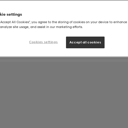
ie settings
Joukkueen tuote:
“Accept All Cookies”, you agree to the storing of cookies on your device to enhance 
Konneveden Urheilijat Section
analyze site usage, and assist in our marketing efforts.
Cookies settings
Accept all cookies