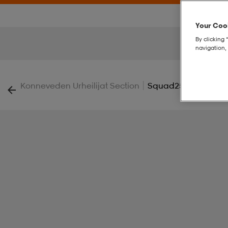
Your Cook
By clicking 
navigation, 
|
Konneveden Urheilijat Section
Squad25 Jsy