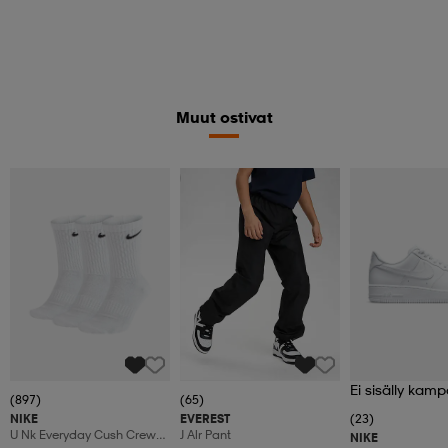
Muut ostivat
Kampanja -25%
Ei sisälly kamp
(897)
(65)
NIKE
EVEREST
(23)
U Nk Everyday Cush Crew
J Alr Pant
NIKE