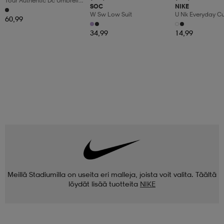
Tour Authentic Dc Umbrella
SOC
NIKE
68
W Sw Low Suit
U Nk Everyday C
60,99
3pr
34,99
14,99
Meillä Stadiumilla on useita eri malleja, joista voit valita. Täältä
löydät lisää tuotteita
NIKE