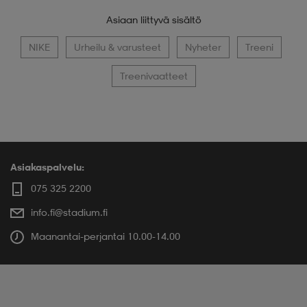
Asiaan liittyvä sisältö
NIKE
Urheilu & varusteet
Nyheter
Treeni
Treenivaatteet
Asiakaspalvelu:
075 325 2200
info.fi@stadium.fi
Maanantai-perjantai 10.00-14.00