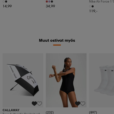
3pr
Nike Air Force 1 
Shoes
14,99
34,99
119,-
Muut ostivat myös
CALLAWAY
(232)
(897)