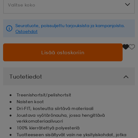
Valitse koko
Valitse koko
aatteet
tarvikkeet
set
tarvikkeet
aatteet
Seuratuote, poissuljettu tarjouksista ja kampanjoista.
Ostoehdot
olasit
asut
set
Lisää ostoskoriin
set
it
a
Tuotetiedot
asut
huolto
asut
Treenishortsit/pelishortsit
Naisten koot
it
it
Dri-FIT; kosteutta siirtävä materiaali
Joustava vyötärönauha, jossa hengittävä
verkkomateriaalivuori
100% kierrätettyä polyesteriä
huolto
huolto
Tuotteeseen sisältyvät vain ne yksityiskohdat, jotka