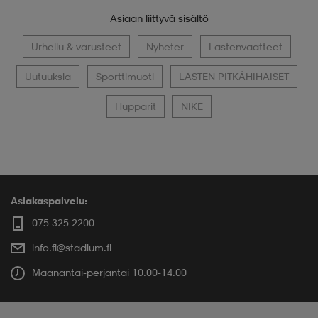
Asiaan liittyvä sisältö
Urheilu & varusteet
Nyheter
Lastenvaatteet
Uutuuksia
Sporttimuoti
LASTEN PITKÄHIHAISET
Hupparit
NIKE
Asiakaspalvelu:
075 325 2200
info.fi@stadium.fi
Maanantai-perjantai 10.00-14.00