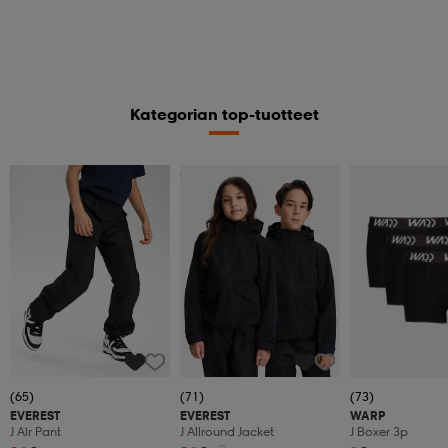
Kategorian top-tuotteet
Kampanja -25%
Kampanja -25%
(65)
(71)
(73)
EVEREST
EVEREST
WARP
J Alr Pant
J Allround Jacket
J Boxer 3p