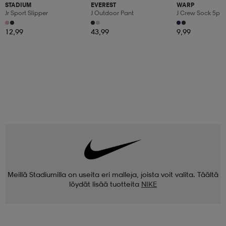
STADIUM
EVEREST
WARP
Jr Sport Slipper
J Outdoor Pant
J Crew Sock 5p
12,99
43,99
9,99
Meillä Stadiumilla on useita eri malleja, joista voit valita. Täältä
löydät lisää tuotteita
NIKE