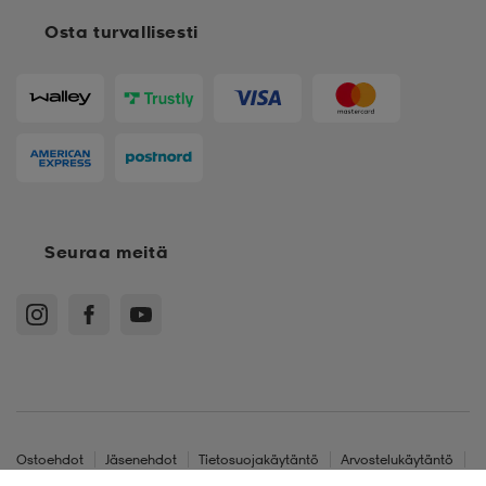
Osta turvallisesti
Seuraa meitä
Ostoehdot
Jäsenehdot
Tietosuojakäytäntö
Arvostelukäytäntö
Cookies
Sitemap