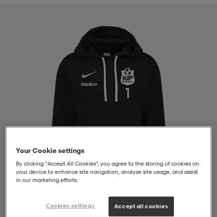
liivit
ikengät
t & pikeepaidat
ikengät
t
saappaat
ingkengät
t
ingkengät
at ja topit
elikengät
dat
engät
engät
t & pikeepaidat
allokengät
t & pikeepaidat
ilykengät
 ja otsapannat
ilykengät
-/Tennis-kengät
Your Cookie settings
By clicking “Accept All Cookies”, you agree to the storing of cookies on
t & mekot
andy-/Käsipallo-kengät
eet & lapaset
andy-/Käsipallo-kengät
t & mekot
ikengät
your device to enhance site navigation, analyze site usage, and assist
in our marketing efforts.
allokengät
allokengät
engät
Cookies settings
Accept all cookies
1
/
4