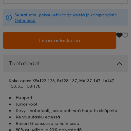
aatteet
tarvikkeet
set
tarvikkeet
aatteet
Seuratuote, poissuljettu tarjouksista ja kampanjoista.
Ostoehdot
olasit
asut
set
Lisää ostoskoriin
set
it
a
Tuotetiedot
asut
huolto
asut
Koko-opas: XS=122-128, S=128-137, M=137-147, L=147-
158, XL=158-170
Huppari
it
it
Juniorikoot
Kevyt materiaali, jossa pehmeä harjattu sisäpinta
Kengurutasku edessä
huolto
huolto
Resori hihansuissa ja helmassa
80% puuvillaa ja 20% polyesteriä