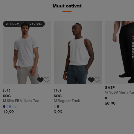
Muut ostivat
Valitse 2, maksa 17,99€
GASP
(51)
(18)
M No89 Mesh Pa
SOC
SOC
M Slim Fit V-Neck Tee
M Regular Tank
69,99
+2
12,99
9,99