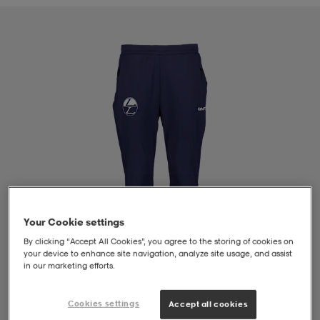
liivit
ikengät
t & pikeepaidat
ikengät
t
saappaat
ingkengät
t
ingkengät
at ja topit
elikengät
dat
engät
engät
t & pikeepaidat
allokengät
t & pikeepaidat
ilykengät
 ja otsapannat
ilykengät
-/Tennis-kengät
Your Cookie settings
By clicking “Accept All Cookies”, you agree to the storing of cookies on
t & mekot
andy-/Käsipallo-kengät
eet & lapaset
andy-/Käsipallo-kengät
t & mekot
ikengät
your device to enhance site navigation, analyze site usage, and assist
in our marketing efforts.
allokengät
allokengät
engät
Cookies settings
Accept all cookies
1
/
4