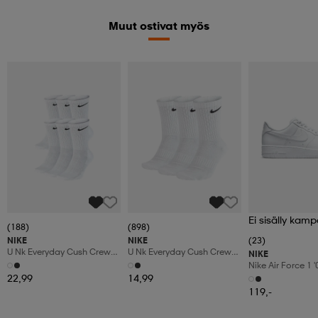
Muut ostivat myös
Ei sisälly kamp
(188)
(898)
NIKE
NIKE
(23)
U Nk Everyday Cush Crew
U Nk Everyday Cush Crew
NIKE
6pr-Bd
3pr
Nike Air Force 1 
Shoes
22,99
14,99
119,-