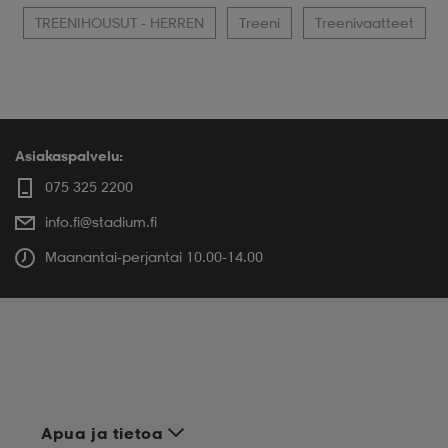
TREENIHOUSUT - HERREN
Treeni
Treenivaatteet
Asiakaspalvelu:
075 325 2200
info.fi@stadium.fi
Maanantai-perjantai 10.00-14.00
Apua ja tietoa