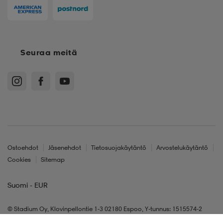
Seuraa meitä
Ostoehdot
Jäsenehdot
Tietosuojakäytäntö
Arvostelukäytäntö
Cookies
Sitemap
Suomi - EUR
© Stadium Oy, Klovinpellontie 1-3 02180 Espoo, Y-tunnus: 1515574-2