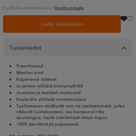
Puuttuiko etsimäsi koko?
Ilmoita minulle
aatteet
tarvikkeet
set
tarvikkeet
aatteet
Lisää ostoskoriin
olasit
asut
set
Tuotetiedot
set
it
a
Treenihousut
Miesten koot
Kapenevat lahkeet
asut
huolto
asut
Joustava vyötärö kiristysnyörillä
Joustava ja kestävä materiaali
Kosteutta siirtäviä ominaisuuksia
it
it
Tuotteeseen sisältyvät vain ne yksityiskohdat, jotka
näkyvät tuotekuvassa. Jos kuvassa ei näy
seuralogoa, tuote toimitetaan ilman logoa.
100% kierrätettyä polyesteriä
huolto
huolto
Art. nummer: 394173101