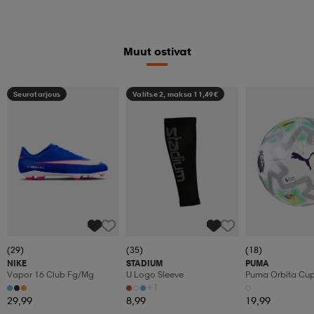
Muut ostivat
Seuratarjous
Valitse 2, maksa 11,49€
(29)
(35)
(18)
NIKE
STADIUM
PUMA
Vapor 16 Club Fg/mg
U Logo Sleeve
Puma Orbita Cup P
+1
29,99
8,99
19,99