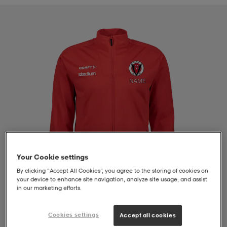
liivit
ikengät
t & pikeepaidat
ikengät
t
saappaat
ingkengät
t
ingkengät
at ja topit
elikengät
dat
engät
engät
t & pikeepaidat
allokengät
t & pikeepaidat
ilykengät
 ja otsapannat
ilykengät
-/Tennis-kengät
Your Cookie settings
By clicking “Accept All Cookies”, you agree to the storing of cookies on
t & mekot
andy-/Käsipallo-kengät
eet & lapaset
andy-/Käsipallo-kengät
t & mekot
ikengät
your device to enhance site navigation, analyze site usage, and assist
in our marketing efforts.
allokengät
allokengät
engät
Cookies settings
Accept all cookies
1
/
4