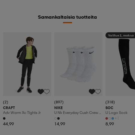
Samankaltaisia tuotteita
Valitse 2, maksa
(2)
(897)
(318)
CRAFT
NIKE
SOC
Adv Warm Xc Tights Jr
U Nk Everyday Cush Crew
U Logo Sock
3pr
+1
44,99
14,99
8,99