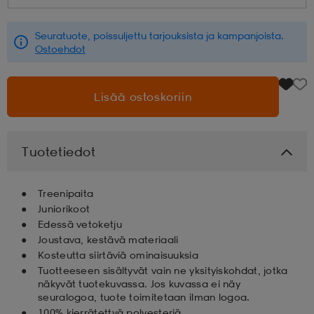
aatteet
tarvikkeet
set
tarvikkeet
aatteet
Seuratuote, poissuljettu tarjouksista ja kampanjoista.
Ostoehdot
olasit
asut
set
Lisää ostoskoriin
set
it
a
Tuotetiedot
asut
huolto
asut
Treenipaita
Juniorikoot
Edessä vetoketju
Joustava, kestävä materiaali
it
it
Kosteutta siirtäviä ominaisuuksia
Tuotteeseen sisältyvät vain ne yksityiskohdat, jotka
näkyvät tuotekuvassa. Jos kuvassa ei näy
huolto
huolto
seuralogoa, tuote toimitetaan ilman logoa.
100% kierrätettyä polyesteriä