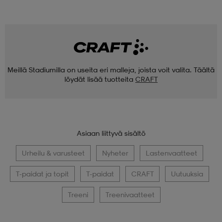
Meillä Stadiumilla on useita eri malleja, joista voit valita. Täältä
löydät lisää tuotteita
CRAFT
Asiaan liittyvä sisältö
Urheilu & varusteet
Nyheter
Lastenvaatteet
T-paidat ja topit
T-paidat
CRAFT
Uutuuksia
Treeni
Treenivaatteet