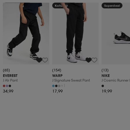
Kampanja -25%
Katso hintaa
Superdeal
(65)
(154)
(13)
EVEREST
WARP
NIKE
J Alr Pant
J Signature Sweat Pant
J Cosmic Runner 
+1
34,99
17,99
19,99