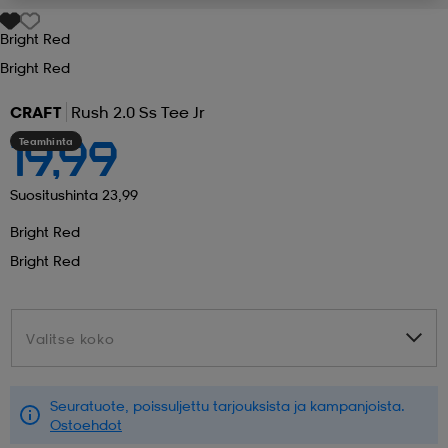
Bright Red
 ja otsapannat
kengät
rrastot
kengät
rit
alit
Bright Red
CRAFT
Rush 2.0 Ss Tee Jr
eet & lapaset
skengät
ihaiset
skengät
tarvikkeet
Teamhinta
19,99
saappaat
saappaat
eet & lapaset
kengät
Suositushinta 23,99
Bright Red
Bright Red
rrastot
alit
aatteet
alit
er
Valitse koko
Valitse koko
kengät
aatteet
kengät
rrastot
Seuratuote, poissuljettu tarjouksista ja kampanjoista.
aatteet
ykengät
olasit
ykengät
Ostoehdot