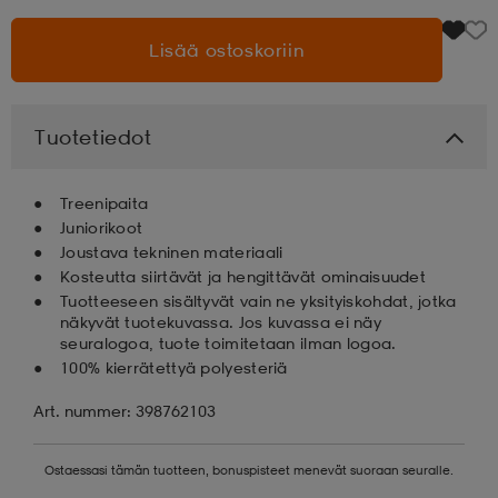
Lisää ostoskoriin
aatteet
tarvikkeet
set
tarvikkeet
aatteet
olasit
asut
set
Tuotetiedot
Treenipaita
set
it
a
Juniorikoot
Joustava tekninen materiaali
Kosteutta siirtävät ja hengittävät ominaisuudet
asut
huolto
asut
Tuotteeseen sisältyvät vain ne yksityiskohdat, jotka
näkyvät tuotekuvassa. Jos kuvassa ei näy
seuralogoa, tuote toimitetaan ilman logoa.
100% kierrätettyä polyesteriä
it
it
Art. nummer: 398762103
huolto
huolto
Ostaessasi tämän tuotteen, bonuspisteet menevät suoraan seuralle.