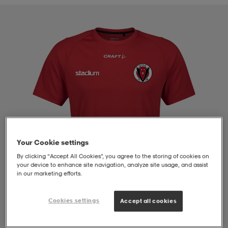
liivit
ikengät
t & pikeepaidat
ikengät
t
saappaat
ingkengät
t
ingkengät
at ja topit
elikengät
dat
engät
engät
t & pikeepaidat
allokengät
t & pikeepaidat
ilykengät
 ja otsapannat
ilykengät
-/Tennis-kengät
Your Cookie settings
By clicking “Accept All Cookies”, you agree to the storing of cookies on
your device to enhance site navigation, analyze site usage, and assist
t & mekot
andy-/Käsipallo-kengät
eet & lapaset
andy-/Käsipallo-kengät
t & mekot
ikengät
in our marketing efforts.
Cookies settings
Accept all cookies
allokengät
allokengät
engät
1
/
4