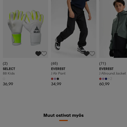
Kampanja -25%
Kampanja -25%
(2)
(65)
(71)
SELECT
EVEREST
EVEREST
88 Kids
J Alr Pant
J Allround Jacket
+2
36,99
34,99
60,99
Muut ostivat myös