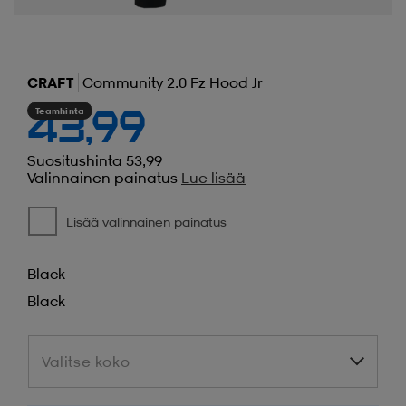
CRAFT
Community 2.0 Fz Hood Jr
Teamhinta
43,99
Suositushinta 53,99
Valinnainen painatus
Lue lisää
Lisää valinnainen painatus
Black
Black
Valitse koko
Valitse koko