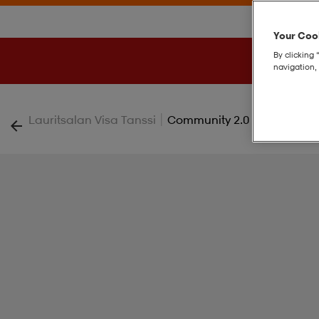
Your Cook
By clicking 
navigation, 
|
Lauritsalan Visa Tanssi
Community 2.0 Fz Hood Jr