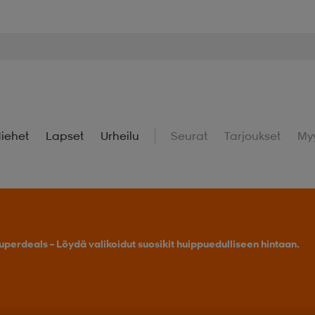
iehet
Lapset
Urheilu
Seurat
Tarjoukset
My
uperdeals – Löydä valikoidut suosikit huippuedulliseen hintaan.