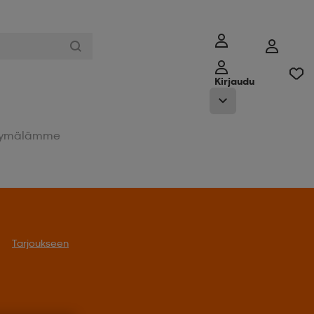
Kirjaudu
ymälämme
Tarjoukseen