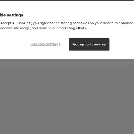
ie settings
Joukkueen tuote:
“Accept All Cookies”, you agree to the storing of cookies on your device to enhance 
Lauritsalan Visa Tanssi
analyze site usage, and assist in our marketing efforts.
Cookies settings
Accept all cookies