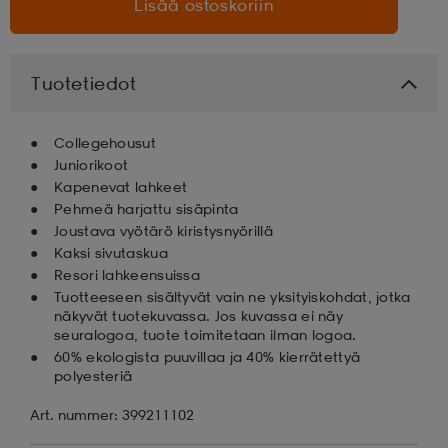
Lisää ostoskoriin
aatteet
tarvikkeet
set
tarvikkeet
aatteet
Tuotetiedot
olasit
asut
set
Collegehousut
Juniorikoot
Kapenevat lahkeet
set
it
a
Pehmeä harjattu sisäpinta
Joustava vyötärö kiristysnyörillä
Kaksi sivutaskua
asut
huolto
asut
Resori lahkeensuissa
Tuotteeseen sisältyvät vain ne yksityiskohdat, jotka
näkyvät tuotekuvassa. Jos kuvassa ei näy
seuralogoa, tuote toimitetaan ilman logoa.
it
it
60% ekologista puuvillaa ja 40% kierrätettyä
polyesteriä
Art. nummer: 399211102
huolto
huolto