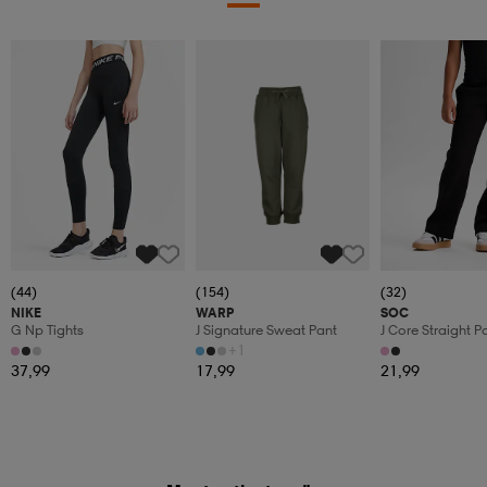
(44)
(154)
(32)
NIKE
WARP
SOC
G Np Tights
J Signature Sweat Pant
J Core Straight P
+1
37,99
17,99
21,99