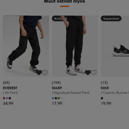
Muut ostivat myös
Kampanja -25%
Katso hintaa
Superdeal
(65)
(154)
(13)
EVEREST
WARP
NIKE
J Alr Pant
J Signature Sweat Pant
J Cosmic Runner 
+1
34,99
17,99
19,99