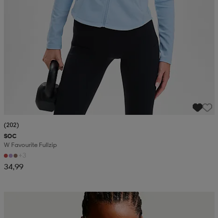
(202)
SOC
W Favourite Fullzip
+3
34,99