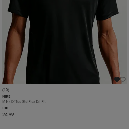
(10)
NIKE
M Nk Df Tee Std Flex Dri-Fit
24,99