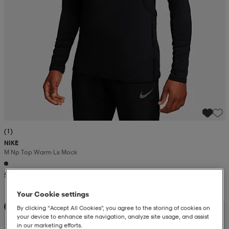
(1)
NIKE
M Np Top Warm Ls Mock
54,99
Your Cookie settings
Kampanja -25%
By clicking “Accept All Cookies”, you agree to the storing of cookies on
your device to enhance site navigation, analyze site usage, and assist
in our marketing efforts.