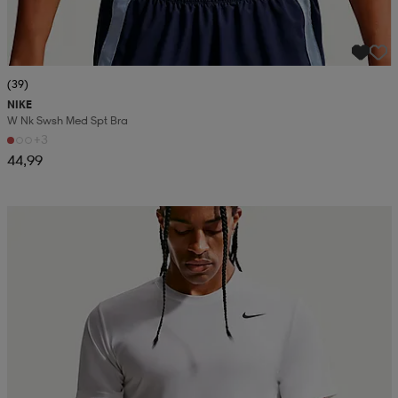
(39)
NIKE
W Nk Swsh Med Spt Bra
+3
44,99