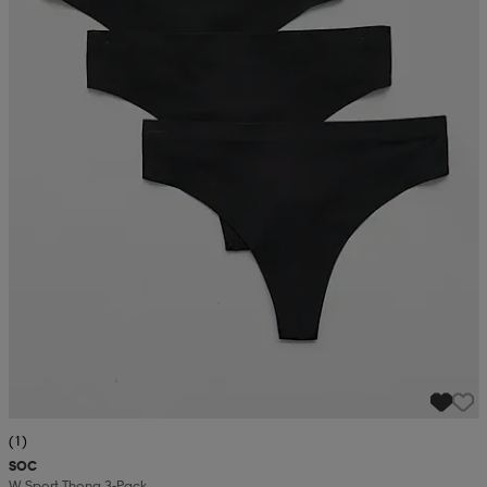
(1)
SOC
W Sport Thong 3-Pack