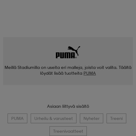
Meillä Stadiumilla on useita eri malleja, joista voit valita. Täältä
löydät lisää tuotteita
PUMA
Asiaan liittyvä sisältö
PUMA
Urheilu & varusteet
Nyheter
Treeni
Treenivaatteet