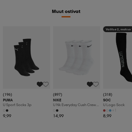
Muut ostivat
Valitse 2, maksa
(196)
(897)
(318)
PUMA
NIKE
SOC
U Sport Socks 3p
U Nk Everyday Cush Crew
U Logo Sock
3pr
+1
9,99
14,99
8,99