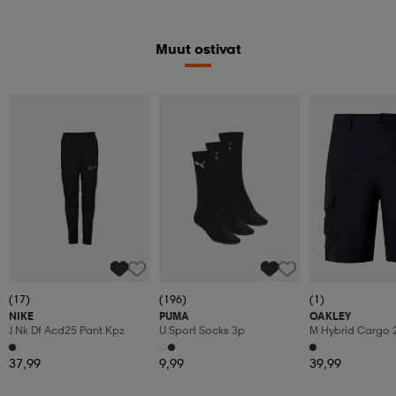
Muut ostivat
(17)
(196)
(1)
NIKE
PUMA
OAKLEY
J Nk Df Acd25 Pant Kpz
U Sport Socks 3p
M Hybrid Cargo 
37,99
9,99
39,99