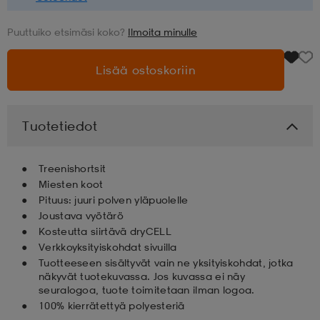
aatteet
tarvikkeet
set
tarvikkeet
aatteet
Puuttuiko etsimäsi koko?
Ilmoita minulle
Lisää ostoskoriin
olasit
asut
set
Tuotetiedot
set
it
a
Treenishortsit
Miesten koot
asut
huolto
asut
Pituus: juuri polven yläpuolelle
Joustava vyötärö
Kosteutta siirtävä dryCELL
it
it
Verkkoyksityiskohdat sivuilla
Tuotteeseen sisältyvät vain ne yksityiskohdat, jotka
näkyvät tuotekuvassa. Jos kuvassa ei näy
seuralogoa, tuote toimitetaan ilman logoa.
huolto
huolto
100% kierrätettyä polyesteriä