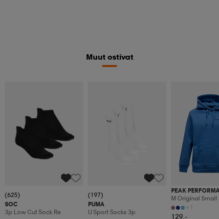
Muut ostivat
PEAK PERFORM
(625)
(197)
M Original Small
SOC
PUMA
Hood
+1
3p Low Cut Sock Re
U Sport Socks 3p
129,-