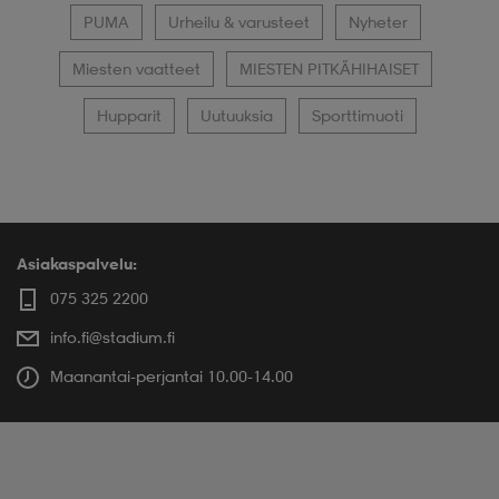
PUMA
Urheilu & varusteet
Nyheter
Miesten vaatteet
MIESTEN PITKÄHIHAISET
Hupparit
Uutuuksia
Sporttimuoti
Asiakaspalvelu:
075 325 2200
info.fi@stadium.fi
Maanantai-perjantai 10.00-14.00