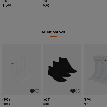
11,99
9,99
Muut ostivat
(197)
(625)
(899)
PUMA
SOC
NIKE