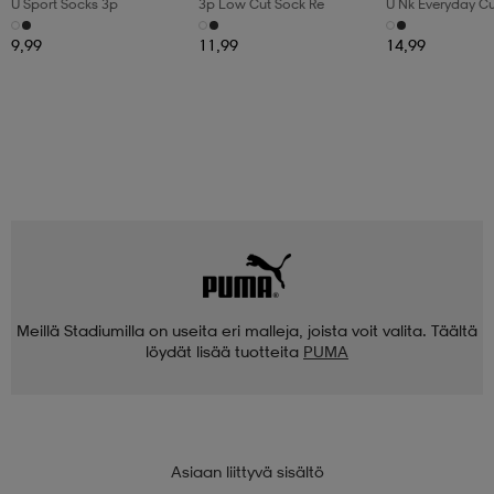
U Sport Socks 3p
3p Low Cut Sock Re
U Nk Everyday C
3pr
9,99
11,99
14,99
Meillä Stadiumilla on useita eri malleja, joista voit valita. Täältä
löydät lisää tuotteita
PUMA
Asiaan liittyvä sisältö