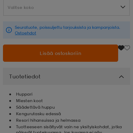
Valitse koko
Valitse koko
aatteet
tarvikkeet
set
tarvikkeet
aatteet
Seuratuote, poissuljettu tarjouksista ja kampanjoista.
Ostoehdot
olasit
asut
set
Lisää ostoskoriin
set
it
a
Tuotetiedot
asut
huolto
asut
Huppari
Miesten koot
it
it
Säädettävä huppu
Kengurutasku edessä
Resori hihansuissa ja helmassa
huolto
huolto
Tuotteeseen sisältyvät vain ne yksityiskohdat, jotka
näkyvät tuotekuvassa. Jos kuvassa ei näy