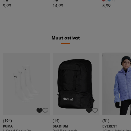
9,99
14,99
8,99
Muut ostivat
Kampanja -25%
(194)
(14)
(51)
PUMA
STADIUM
EVEREST
U Sport Socks 3p
Ball Backpack
J Omu Hybrid Jac