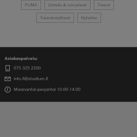
PUMA
Urheilu & varusteet
Treeni
Treenivaatteet
Nyheter
Asiakaspalvelu:
075 325 2200
info.fi@stadium.fi
Maanantai-perjantai 10.00-14.00