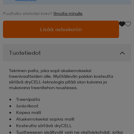
aatteet
tarvikkeet
set
tarvikkeet
aatteet
Puuttuiko etsimäsi koko?
Ilmoita minulle
Lisää ostoskoriin
olasit
asut
set
Tuotetiedot
set
it
a
Tekninen paita, joka sopii aluskerrokseksi
treenivaatteiden alle. Myötäilevän paidan kosteutta
asut
huolto
asut
siirtävä dryCELL-teknologia pitää olon kuivana ja
mukavana treenitehon noustessa.
Treenipaita
it
it
Juniorikoot
Kapea malli
Aluskerrokseksi sopiva malli
huolto
huolto
Kosteutta siirtävä dryCELL
Tuotteeseen sisältyvät vain ne yksityiskohdat, jotka