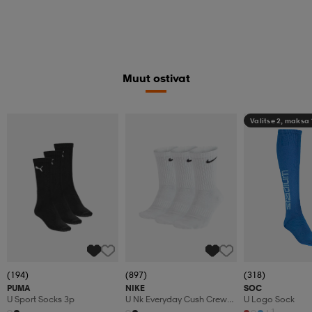
Muut ostivat
Valitse 2, maksa
(194)
(897)
(318)
PUMA
NIKE
SOC
U Sport Socks 3p
U Nk Everyday Cush Crew
U Logo Sock
3pr
+1