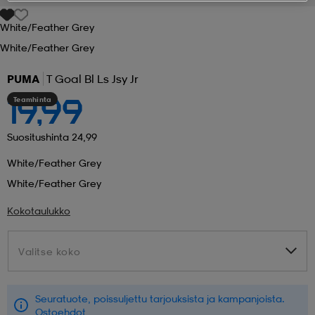
White/feather Grey
 ja otsapannat
kengät
rrastot
kengät
rit
alit
White/feather Grey
PUMA
T Goal Bl Ls Jsy Jr
eet & lapaset
skengät
ihaiset
skengät
tarvikkeet
Teamhinta
19,99
saappaat
saappaat
eet & lapaset
kengät
Suositushinta 24,99
White/feather Grey
White/feather Grey
rrastot
alit
aatteet
alit
er
Kokotaulukko
kengät
aatteet
kengät
rrastot
Valitse koko
Valitse koko
aatteet
ykengät
olasit
ykengät
Seuratuote, poissuljettu tarjouksista ja kampanjoista.
Ostoehdot