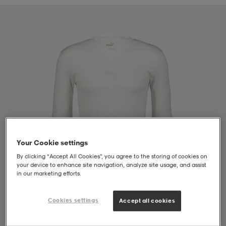
liivit
ikengät
t & pikeepaidat
ikengät
t
saappaat
ingkengät
t
ingkengät
at ja topit
elikengät
dat
engät
engät
t & pikeepaidat
allokengät
t & pikeepaidat
ilykengät
 ja otsapannat
ilykengät
-/Tennis-kengät
Your Cookie settings
By clicking “Accept All Cookies”, you agree to the storing of cookies on
your device to enhance site navigation, analyze site usage, and assist
t & mekot
andy-/Käsipallo-kengät
eet & lapaset
andy-/Käsipallo-kengät
t & mekot
ikengät
in our marketing efforts.
Cookies settings
Accept all cookies
allokengät
allokengät
engät
1
/
4