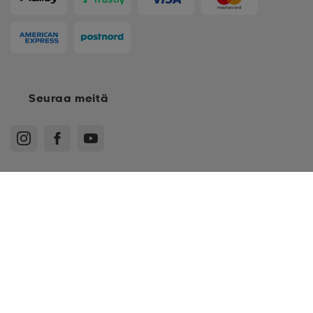
Seuraa meitä
116
Ostoehdot
Jäsenehdot
Tietosuojakäytäntö
Arvostelukäytäntö
Cookies
Sitemap
128
140
Suomi - EUR
152