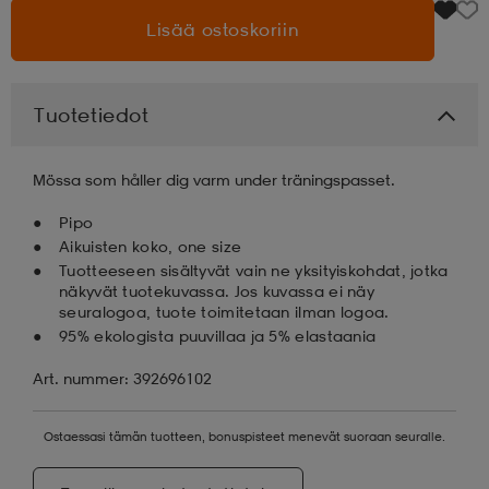
Lisää ostoskoriin
aatteet
tarvikkeet
set
tarvikkeet
aatteet
Tuotetiedot
olasit
asut
set
Mössa som håller dig varm under träningspasset.
set
it
a
Pipo
Aikuisten koko, one size
Tuotteeseen sisältyvät vain ne yksityiskohdat, jotka
näkyvät tuotekuvassa. Jos kuvassa ei näy
asut
huolto
asut
seuralogoa, tuote toimitetaan ilman logoa.
95% ekologista puuvillaa ja 5% elastaania
it
it
Art. nummer: 392696102
Ostaessasi tämän tuotteen, bonuspisteet menevät suoraan seuralle.
huolto
huolto