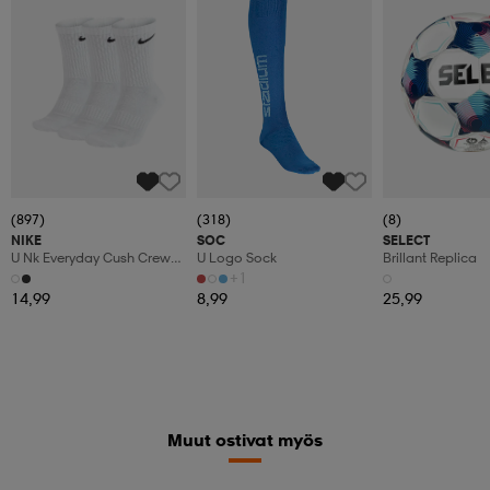
(897)
(318)
(8)
NIKE
SOC
SELECT
U Nk Everyday Cush Crew
U Logo Sock
Brillant Replica
3pr
+1
14,99
8,99
25,99
Muut ostivat myös