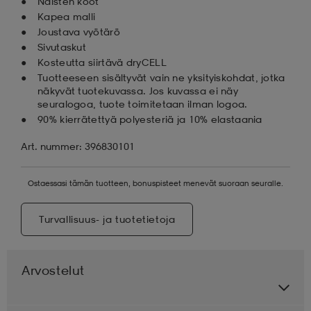
Naisten koot
Kapea malli
Joustava vyötärö
Sivutaskut
Kosteutta siirtävä dryCELL
Tuotteeseen sisältyvät vain ne yksityiskohdat, jotka
näkyvät tuotekuvassa. Jos kuvassa ei näy
seuralogoa, tuote toimitetaan ilman logoa.
90% kierrätettyä polyesteriä ja 10% elastaania
Art. nummer: 396830101
Ostaessasi tämän tuotteen, bonuspisteet menevät suoraan seuralle.
Turvallisuus- ja tuotetietoja
Arvostelut