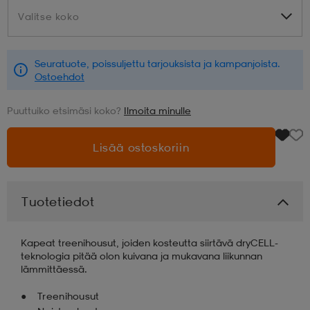
Valitse koko
Valitse koko
aatteet
tarvikkeet
set
tarvikkeet
aatteet
Seuratuote, poissuljettu tarjouksista ja kampanjoista.
Ostoehdot
olasit
asut
set
Puuttuiko etsimäsi koko?
Ilmoita minulle
set
it
a
Lisää ostoskoriin
asut
huolto
asut
Tuotetiedot
it
it
Kapeat treenihousut, joiden kosteutta siirtävä dryCELL-
teknologia pitää olon kuivana ja mukavana liikunnan
lämmittäessä.
huolto
huolto
Treenihousut