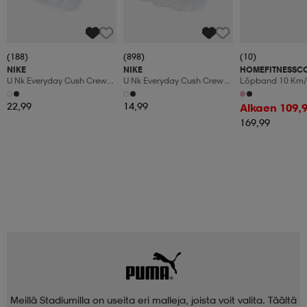
(188)
(898)
(10)
NIKE
NIKE
HOMEFITNESSC
U Nk Everyday Cush Crew
U Nk Everyday Cush Crew
Löpband 10 Km/
6pr-Bd
3pr
Manuaalinen Kal
Led-Display
22,99
14,99
Alkaen 109,
169,99
Meillä Stadiumilla on useita eri malleja, joista voit valita. Täältä