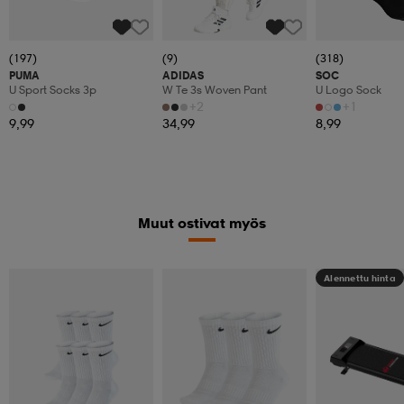
(197)
(9)
(318)
PUMA
ADIDAS
SOC
U Sport Socks 3p
W Te 3s Woven Pant
U Logo Sock
+2
+1
9,99
34,99
8,99
Muut ostivat myös
Alennettu hinta