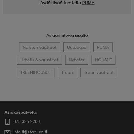
löydät lisää tuotteita
PUMA
Asiaan liittyvä sisältö
Naisten vaatteet
Uutuuksia
PUMA
Urheilu & varusteet
Nyheter
HOUSUT
TREENIHOUSUT
Treeni
Treenivaatteet
Asiakaspalvelu:
075 325 2200
info.fi@stadium.fi