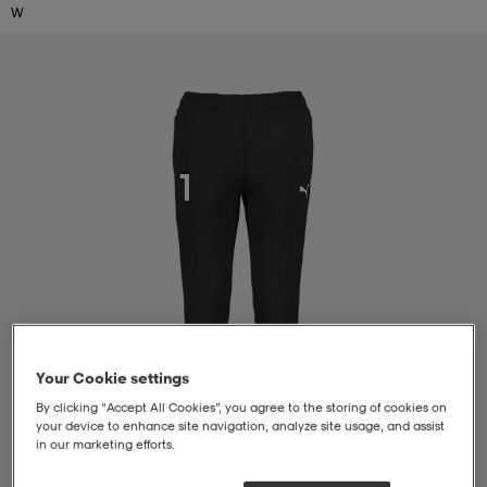
W
liivit
ikengät
t & pikeepaidat
ikengät
t
saappaat
ingkengät
t
ingkengät
at ja topit
elikengät
dat
engät
engät
t & pikeepaidat
allokengät
t & pikeepaidat
ilykengät
 ja otsapannat
ilykengät
-/Tennis-kengät
t & mekot
andy-/Käsipallo-kengät
eet & lapaset
andy-/Käsipallo-kengät
t & mekot
ikengät
Your Cookie settings
By clicking “Accept All Cookies”, you agree to the storing of cookies on
your device to enhance site navigation, analyze site usage, and assist
in our marketing efforts.
allokengät
allokengät
engät