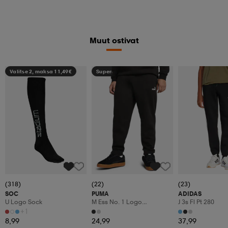
Muut ostivat
Valitse 2, maksa 11,49€
Superdeal
(318)
(22)
(23)
SOC
PUMA
ADIDAS
U Logo Sock
M Ess No. 1 Logo
J 3s Fl Pt 280
Sweatpants Fl Op
+1
8,99
24,99
37,99