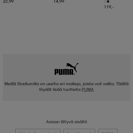
Shoes
22,99
14,99
119,-
Meillä Stadiumilla on useita eri malleja, joista voit valita. Täältä
löydät lisää tuotteita
PUMA
Asiaan liittyvä sisältö