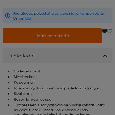
aatteet
tarvikkeet
set
tarvikkeet
aatteet
Seuratuote, poissuljettu tarjouksista ja kampanjoista.
Ostoehdot
olasit
asut
set
Lisää ostoskoriin
set
it
a
Tuotetiedot
asut
huolto
asut
Collegehousut
Miesten koot
Kapea malli
Joustava vyötärö, jonka sisäpuolella kiristysnyöri
it
it
Sivutaskut
Resori lahkeensuissa
Tuotteeseen sisältyvät vain ne yksityiskohdat, jotka
huolto
huolto
näkyvät tuotekuvassa. Jos kuvassa ei näy
seuralogoa, tuote toimitetaan ilman logoa.