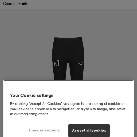
Casuals Pants
liivit
ikengät
t & pikeepaidat
ikengät
t
saappaat
ingkengät
t
ingkengät
at ja topit
elikengät
dat
engät
engät
t & pikeepaidat
allokengät
t & pikeepaidat
ilykengät
 ja otsapannat
ilykengät
-/Tennis-kengät
Your Cookie settings
t & mekot
andy-/Käsipallo-kengät
eet & lapaset
andy-/Käsipallo-kengät
t & mekot
ikengät
By clicking “Accept All Cookies”, you agree to the storing of cookies on
your device to enhance site navigation, analyze site usage, and assist
in our marketing efforts.
allokengät
allokengät
engät
Cookies settings
Accept all cookies