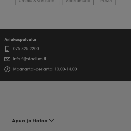
Urheilu & varusteet
Sporttimuoti
PUMA
Asiakaspalvelu:
075 325 2200
info.fi@stadium.fi
Maanantai-perjantai 10.00-14.00
Apua ja tietoa