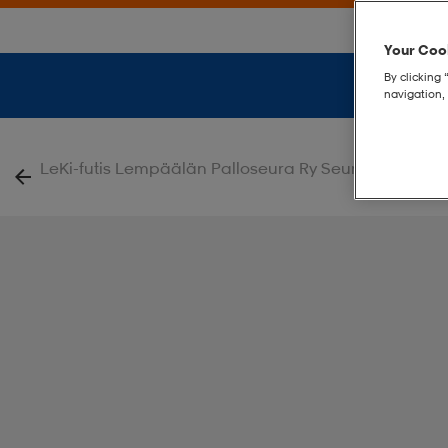
Your Cook
By clicking 
navigation, 
|
LeKi-futis Lempäälän Palloseura Ry Seuramallisto