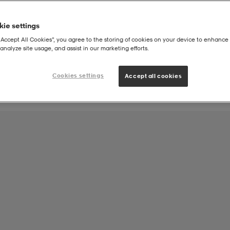
ie settings
Joukkueen tuote:
“Accept All Cookies”, you agree to the storing of cookies on your device to enhance 
LeKi-futis Lempäälän Palloseura Ry Seuramallisto
analyze site usage, and assist in our marketing efforts.
Cookies settings
Accept all cookies
Team Gym Bag