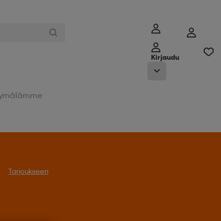
Kirjaudu
ymälämme
Tarjoukseen