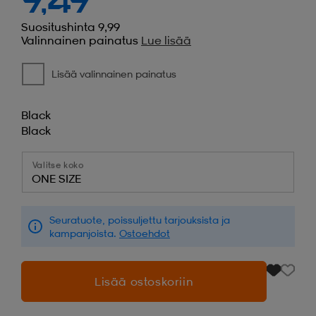
9,49
Suositushinta 9,99
Valinnainen painatus
Lue lisää
Lisää valinnainen painatus
Black
Black
Valitse koko
ONE SIZE
Seuratuote, poissuljettu tarjouksista ja
kampanjoista.
Ostoehdot
Lisää ostoskoriin