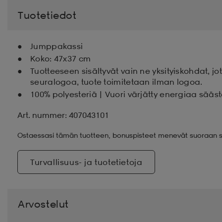
Tuotetiedot
Jumppakassi
Koko: 47x37 cm
Tuotteeseen sisältyvät vain ne yksityiskohdat, j
seuralogoa, tuote toimitetaan ilman logoa.
100% polyesteriä | Vuori värjätty energiaa sääst
Art. nummer: 407043101
Ostaessasi tämän tuotteen, bonuspisteet menevät suoraan s
Turvallisuus- ja tuotetietoja
Arvostelut