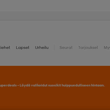
iehet
Lapset
Urheilu
Seurat
Tarjoukset
My
uperdeals – Löydä valikoidut suosikit huippuedulliseen hintaan.