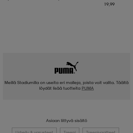
19,99
Meillä Stadiumilla on useita eri malleja, joista voit valita. Täältä
löydät lisää tuotteita
PUMA
Asiaan liittyvä sisältö
Urheilu & varusteet
Treeni
Treenivaatteet