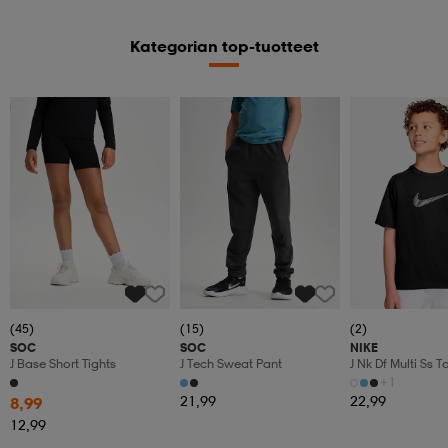
Kategorian top-tuotteet
Member
(45)
(15)
(2)
SOC
SOC
NIKE
J Base Short Tights
J Tech Sweat Pant
J Nk Df Multi Ss 
+1
21,99
22,99
8,99
12,99