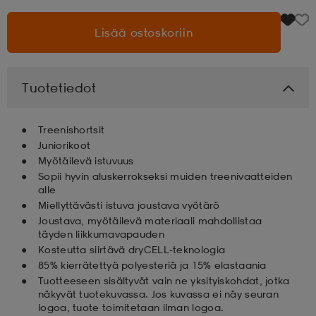
aatteet
tarvikkeet
set
tarvikkeet
aatteet
Lisää ostoskoriin
olasit
asut
set
Tuotetiedot
Treenishortsit
set
it
a
Juniorikoot
Myötäilevä istuvuus
Sopii hyvin aluskerrokseksi muiden treenivaatteiden
alle
asut
huolto
asut
Miellyttävästi istuva joustava vyötärö
Joustava, myötäilevä materiaali mahdollistaa
täyden liikkumavapauden
it
it
Kosteutta siirtävä dryCELL-teknologia
85% kierrätettyä polyesteriä ja 15% elastaania
Tuotteeseen sisältyvät vain ne yksityiskohdat, jotka
näkyvät tuotekuvassa. Jos kuvassa ei näy seuran
huolto
huolto
logoa, tuote toimitetaan ilman logoa.