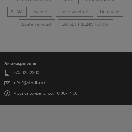
PUMA
Nyheter
Lastenvaatteet
Uutuuksia
Lasten shortsit
LAPSET TREENISHORTSIT
Asiakaspalvelu:
075 325 2200
info.fi@stadium.fi
Maanantai-perjantai 10.00-14.00