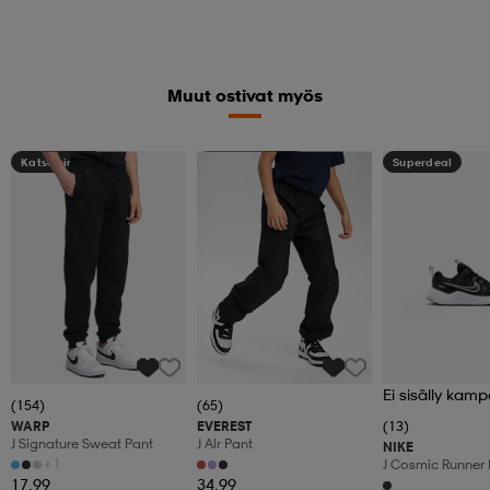
Muut ostivat myös
Katso hintaa
Kampanja -25%
Superdeal
Ei sisälly kamp
(154)
(65)
WARP
EVEREST
(13)
J Signature Sweat Pant
J Alr Pant
NIKE
+1
J Cosmic Runner 
17,99
34,99