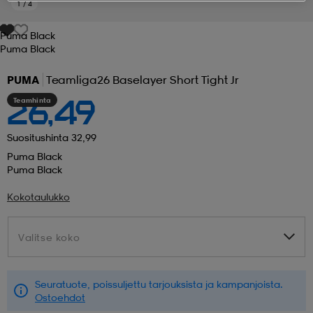
1
/
4
 ja otsapannat
kengät
rrastot
kengät
rit
alit
Puma Black
Puma Black
PUMA
Teamliga26 Baselayer Short Tight Jr
eet & lapaset
skengät
ihaiset
skengät
tarvikkeet
Teamhinta
26,49
saappaat
saappaat
eet & lapaset
kengät
Suositushinta 32,99
Puma Black
Puma Black
rrastot
alit
aatteet
alit
er
Kokotaulukko
Valitse koko
Valitse koko
kengät
aatteet
kengät
rrastot
Seuratuote, poissuljettu tarjouksista ja kampanjoista.
aatteet
ykengät
olasit
ykengät
Ostoehdot