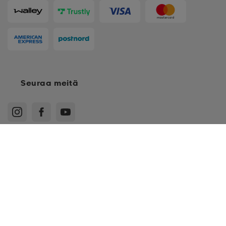
Seuraa meitä
116
Ostoehdot
Jäsenehdot
Tietosuojakäytäntö
Arvostelukäytäntö
128
Cookies
Sitemap
140
Suomi - EUR
152