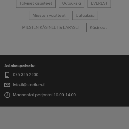
Talviset asusteet
Uutuuksia
EVEREST
Miesten vaatteet
Uutuuksia
MIESTEN KÄSINEET & LAPASET
Käsineet
Asiakaspalvelu:
075 325 2200
info.fi@stadium.fi
Maanantai-perjantai 10.00-14.00