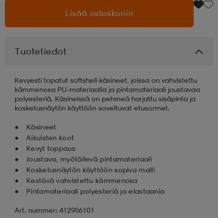
Lisää ostoskoriin
aatteet
tarvikkeet
set
tarvikkeet
aatteet
Tuotetiedot
olasit
asut
set
Kevyesti topatut softshell-käsineet, joissa on vahvistettu
kämmenosa PU-materiaalia ja pintamateriaali joustavaa
set
it
a
polyesteriä. Käsineissä on pehmeä harjattu sisäpinta ja
kosketusnäytön käyttöön soveltuvat etusormet.
Käsineet
asut
huolto
asut
Aikuisten koot
Kevyt toppaus
Joustava, myötäilevä pintamateriaali
it
it
Kosketusnäytön käyttöön sopiva malli
Kestävä vahvistettu kämmenosa
Pintamateriaali polyesteriä ja elastaania
huolto
huolto
Art. nummer: 412906101