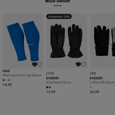
Muut ostivat
Kampanja -25%
NIKE
(176)
(43)
Nike Vaporfast Leg Sleeve
EVEREST
EVEREST
+1
U Softshell Glove
U Wind Rfl Glove
14,99
12,99
26,99