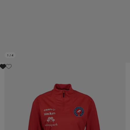
1
/
4