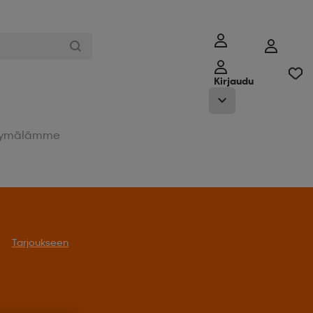
Kirjaudu
ymälämme
Tarjoukseen