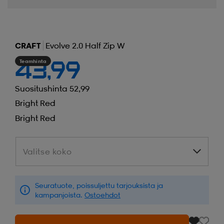
CRAFT
Evolve 2.0 Half Zip W
Teamhinta
43,99
Suositushinta 52,99
Bright Red
Bright Red
Valitse koko
Valitse koko
Seuratuote, poissuljettu tarjouksista ja
kampanjoista.
Ostoehdot