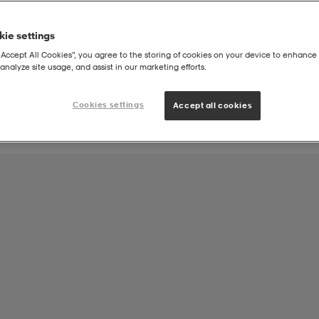
ie settings
Joukkueen tuote:
“Accept All Cookies”, you agree to the storing of cookies on your device to enhance 
Lempäälän Syokonkan Judo
analyze site usage, and assist in our marketing efforts.
Cookies settings
Accept all cookies