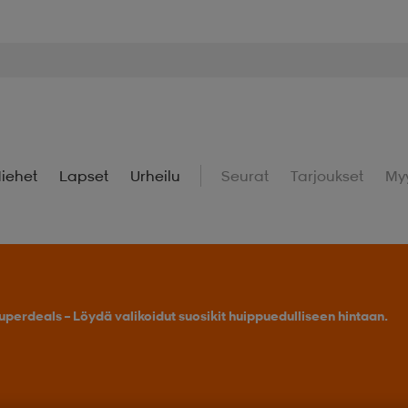
iehet
Lapset
Urheilu
Seurat
Tarjoukset
My
uperdeals – Löydä valikoidut suosikit huippuedulliseen hintaan.