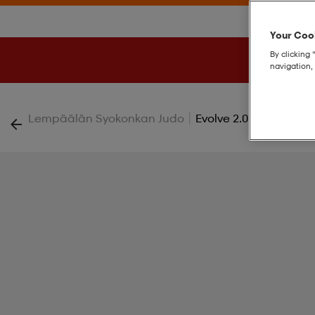
Your Cook
By clicking 
navigation, 
|
Lempäälän Syokonkan Judo
Evolve 2.0 Half Zip W