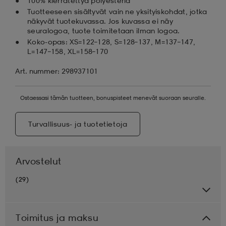
100% kierrätettyä polyesteriä
Tuotteeseen sisältyvät vain ne yksityiskohdat, jotka
näkyvät tuotekuvassa. Jos kuvassa ei näy
seuralogoa, tuote toimitetaan ilman logoa.
Koko-opas: XS=122–128, S=128–137, M=137–147,
L=147–158, XL=158–170
Art. nummer: 298937101
Ostaessasi tämän tuotteen, bonuspisteet menevät suoraan seuralle.
Turvallisuus- ja tuotetietoja
Arvostelut
(29)
Toimitus ja maksu