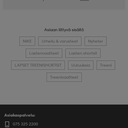
Asiaan liittyvä sisältö
NIKE
Urheilu & varusteet
Nyheter
Lastenvaatteet
Lasten shortsit
LAPSET TREENISHORTSIT
Uutuuksia
Treeni
Treenivaatteet
Asiakaspalvelu:
075 325 2200