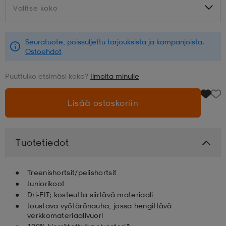
Valitse koko
Valitse koko
aatteet
tarvikkeet
set
tarvikkeet
aatteet
Seuratuote, poissuljettu tarjouksista ja kampanjoista.
Ostoehdot
olasit
asut
set
Puuttuiko etsimäsi koko?
Ilmoita minulle
set
it
a
Lisää ostoskoriin
asut
huolto
asut
Tuotetiedot
Treenishortsit/pelishortsit
it
it
Juniorikoot
Dri-FIT; kosteutta siirtävä materiaali
Joustava vyötärönauha, jossa hengittävä
huolto
huolto
verkkomateriaalivuori