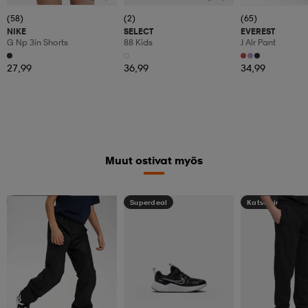
(58)
(2)
(65)
NIKE
SELECT
EVEREST
G Np 3in Shorts
88 Kids
J Alr Pant
27,99
36,99
34,99
Muut ostivat myös
Kampanja -25%
Superdeal
Katso hintaa