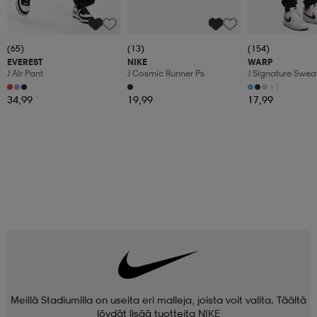
(65)
(13)
(154)
EVEREST
NIKE
WARP
J Alr Pant
J Cosmic Runner Ps
J Signature Swea
+1
34,99
19,99
17,99
Meillä Stadiumilla on useita eri malleja, joista voit valita. Täältä
löydät lisää tuotteita
NIKE