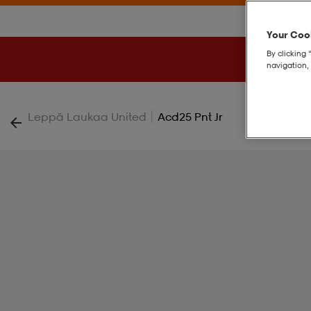
Your Cook
By clicking 
navigation, 
|
Leppä Laukaa United
Acd25 Pnt Jr