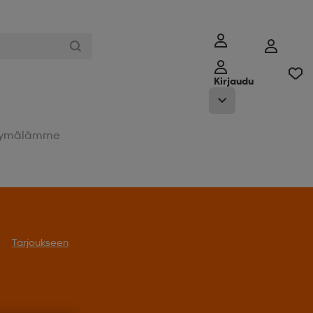
Kirjaudu
ymälämme
oukseen