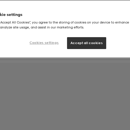
ie settings
Joukkueen tuote:
“Accept All Cookies”, you agree to the storing of cookies on your device to enhance 
Leppä Laukaa United
analyze site usage, and assist in our marketing efforts.
Cookies settings
Accept all cookies