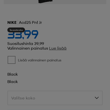
NIKE
Acd25 Pnt Jr
Teamhinta
33,99
Suositushinta 39,99
Valinnainen painatus
Lue lisää
Lisää valinnainen painatus
Black
Black
Valitse koko
Valitse koko