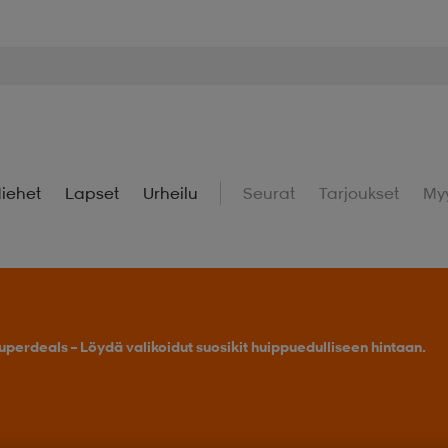
iehet
Lapset
Urheilu
Seurat
Tarjoukset
My
Osta 2 tai enemmän, saat -25 % outdoor-tuotteista.
Tarj