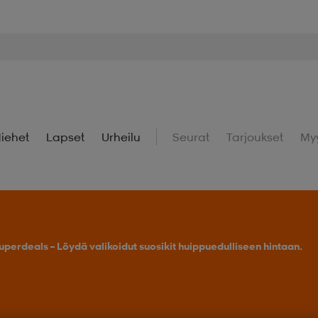
iehet
Lapset
Urheilu
Seurat
Tarjoukset
My
uperdeals – Löydä valikoidut suosikit huippuedulliseen hintaan.