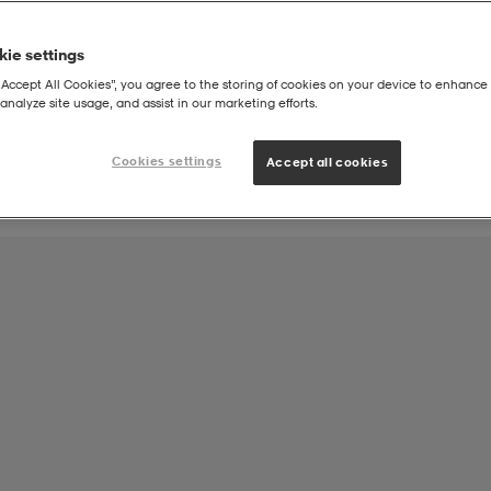
ie settings
Joukkueen tuote:
“Accept All Cookies”, you agree to the storing of cookies on your device to enhance 
Leppä Laukaa United
analyze site usage, and assist in our marketing efforts.
Cookies settings
Accept all cookies