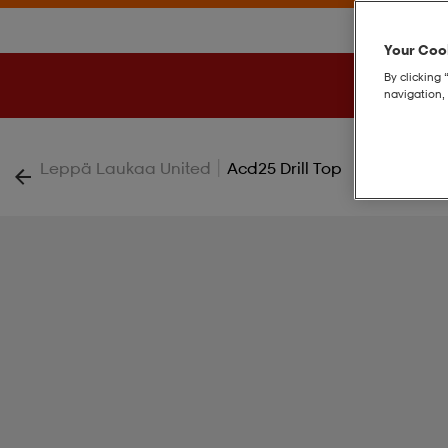
Your Cook
By clicking 
navigation, 
|
Leppä Laukaa United
Acd25 Drill Top