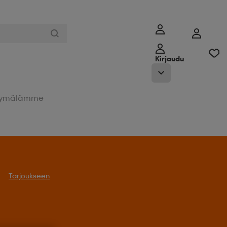
Kirjaudu
ymälämme
Tarjoukseen