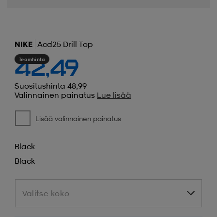
NIKE
Acd25 Drill Top
Teamhinta
42,49
Suositushinta 48,99
Valinnainen painatus
Lue lisää
Lisää valinnainen painatus
Black
Black
Valitse koko
Valitse koko