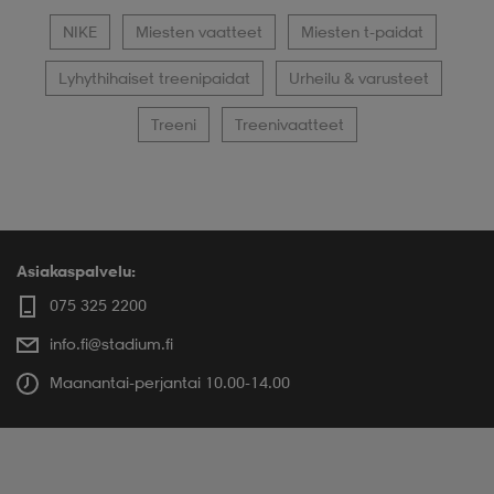
NIKE
Miesten vaatteet
Miesten t-paidat
Lyhythihaiset treenipaidat
Urheilu & varusteet
Treeni
Treenivaatteet
Asiakaspalvelu:
075 325 2200
info.fi@stadium.fi
Maanantai-perjantai 10.00-14.00