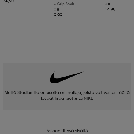
24,90
3pr
U Grip Sock
14,99
9,99
Meillä Stadiumilla on useita eri malleja, joista voit valita. Täältä
löydät lisää tuotteita
NIKE
Asiaan liittyvä sisältö