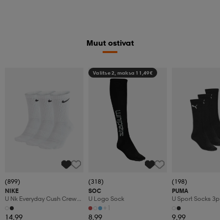
Muut ostivat
Valitse 2, maksa 11,49€
(899)
(318)
(198)
NIKE
SOC
PUMA
U Nk Everyday Cush Crew
U Logo Sock
U Sport Socks 3p
3pr
+1
14,99
8,99
9,99