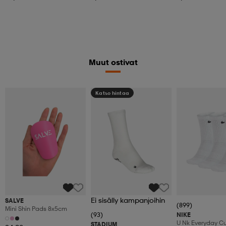
Muut ostivat
Katso hintaa
Ei sisälly kampanjoihin
SALVE
(899)
Mini Shin Pads 8x5cm
(93)
NIKE
U Nk Everyday C
STADIUM