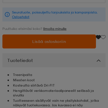
aatteet
tarvikkeet
set
tarvikkeet
aatteet
Seuratuote, poissuljettu tarjouksista ja kampanjoista.
Ostoehdot
Puuttuiko etsimäsi koko?
Ilmoita minulle
olasit
asut
set
Lisää ostoskoriin
set
it
a
Tuotetiedot
asut
huolto
asut
Treenipaita
Miesten koot
it
it
Kosteutta siirtävä Dri-FIT
Hengittävät verkkomateriaalipaneelit selässä ja
sivuilla
Tuotteeseen sisältyvät vain ne yksityiskohdat, jotka
huolto
huolto
näkyvät tuotekuvassa. Jos kuvassa ei näy