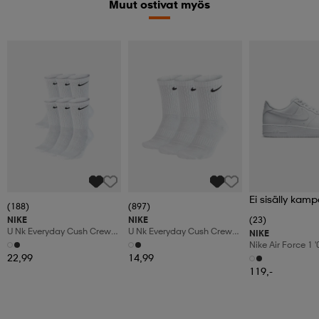
Muut ostivat myös
Ei sisälly kamp
(188)
(897)
NIKE
NIKE
(23)
U Nk Everyday Cush Crew
U Nk Everyday Cush Crew
NIKE
6pr-Bd
3pr
Nike Air Force 1 
Shoes
22,99
14,99
119,-