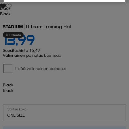
Black
 ja otsapannat
kengät
rrastot
kengät
rit
alit
Black
STADIUM
U Team Training Hat
eet & lapaset
skengät
ihaiset
skengät
tarvikkeet
Teamhinta
13,99
Suositushinta 15,49
Valinnainen painatus
Lue lisää
saappaat
saappaat
eet & lapaset
kengät
Lisää valinnainen painatus
rrastot
alit
aatteet
alit
er
Black
Black
kengät
aatteet
kengät
rrastot
Valitse koko
ONE SIZE
aatteet
ykengät
olasit
ykengät