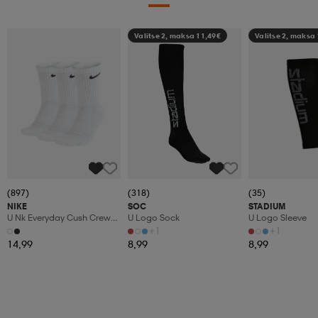
Valitse 2, maksa 11,49€
Valitse 2, maksa
(897)
(318)
(35)
NIKE
SOC
STADIUM
U Nk Everyday Cush Crew
U Logo Sock
U Logo Sleeve
3pr
+1
+1
14,99
8,99
8,99