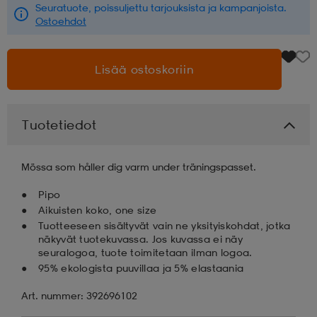
Seuratuote, poissuljettu tarjouksista ja kampanjoista.
Ostoehdot
aatteet
tarvikkeet
set
tarvikkeet
aatteet
Lisää ostoskoriin
olasit
asut
set
Tuotetiedot
set
it
a
Mössa som håller dig varm under träningspasset.
asut
huolto
asut
Pipo
Aikuisten koko, one size
Tuotteeseen sisältyvät vain ne yksityiskohdat, jotka
näkyvät tuotekuvassa. Jos kuvassa ei näy
it
it
seuralogoa, tuote toimitetaan ilman logoa.
95% ekologista puuvillaa ja 5% elastaania
Art. nummer: 392696102
huolto
huolto