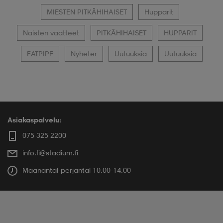
MIESTEN PITKÄHIHAISET
Hupparit
Naisten vaatteet
PITKÄHIHAISET
HUPPARIT
FATPIPE
Nyheter
Uutuuksia
Uutuuksia
Asiakaspalvelu:
075 325 2200
info.fi@stadium.fi
Maanantai-perjantai 10.00-14.00