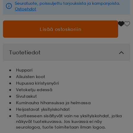
Seuratuote, poissuljettu tarjouksista ja kampanjoista.
Ostoehdot
aatteet
tarvikkeet
set
tarvikkeet
aatteet
Lisää ostoskoriin
olasit
asut
set
Tuotetiedot
set
it
a
Huppari
Aikuisten koot
asut
huolto
asut
Hupussa kiristysnyöri
Vetoketju edessä
Sivutaskut
it
it
Kuminauha hihansuissa ja helmassa
Heijastavat yksityiskohdat
Tuotteeseen sisältyvät vain ne yksityiskohdat, jotka
näkyvät tuotekuvassa. Jos kuvassa ei näy
huolto
huolto
seuralogoa, tuote toimitetaan ilman logoa.