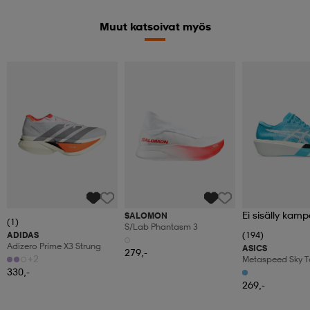
Muut katsoivat myös
Ei sisälly kamp
SALOMON
(1)
S/lab Phantasm 3
ADIDAS
(194)
Adizero Prime X3 Strung
ASICS
279,-
+2
Metaspeed Sky T
330,-
269,-