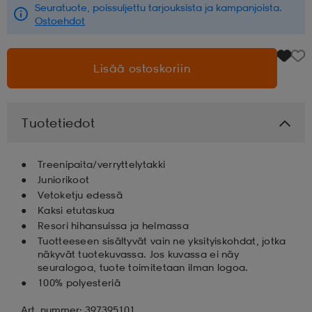
Seuratuote, poissuljettu tarjouksista ja kampanjoista.
Ostoehdot
aatteet
tarvikkeet
set
tarvikkeet
aatteet
Lisää ostoskoriin
olasit
asut
set
Tuotetiedot
set
it
a
Treenipaita/verryttelytakki
Juniorikoot
asut
huolto
asut
Vetoketju edessä
Kaksi etutaskua
Resori hihansuissa ja helmassa
it
it
Tuotteeseen sisältyvät vain ne yksityiskohdat, jotka
näkyvät tuotekuvassa. Jos kuvassa ei näy
seuralogoa, tuote toimitetaan ilman logoa.
100% polyesteriä
huolto
huolto
Art. nummer: 397395101