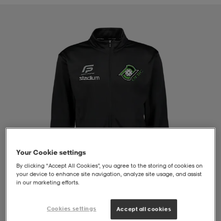
liivit
ikengät
t & pikeepaidat
ikengät
t
saappaat
ingkengät
t
ingkengät
at ja topit
elikengät
dat
engät
engät
t & pikeepaidat
allokengät
t & pikeepaidat
ilykengät
 ja otsapannat
ilykengät
-/Tennis-kengät
Your Cookie settings
By clicking “Accept All Cookies”, you agree to the storing of cookies on
t & mekot
andy-/Käsipallo-kengät
eet & lapaset
andy-/Käsipallo-kengät
t & mekot
ikengät
your device to enhance site navigation, analyze site usage, and assist
in our marketing efforts.
allokengät
allokengät
engät
Cookies settings
Accept all cookies
1
/
4