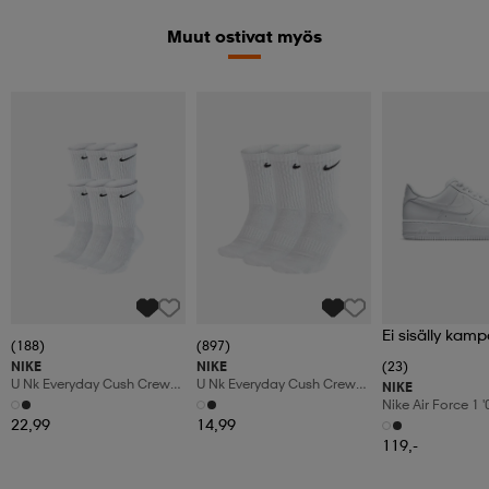
Muut ostivat myös
Ei sisälly kamp
(188)
(897)
NIKE
NIKE
(23)
U Nk Everyday Cush Crew
U Nk Everyday Cush Crew
NIKE
6pr-Bd
3pr
Nike Air Force 1 
Shoes
22,99
14,99
119,-