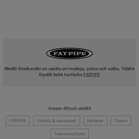
Meillä Stadiumilla on useita eri malleja, joista voit valita. Täältä
löydät lisää tuotteita
FATPIPE
Asiaan liittyvä sisältö
FATPIPE
Urheilu & varusteet
Nyheter
Treeni
Treenivaatteet