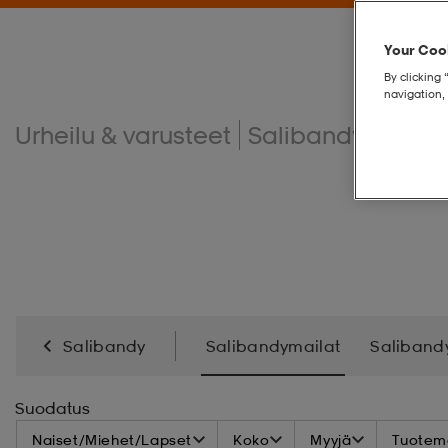
Your Cook
By clicking 
navigation, 
Urheilu & varusteet
Salibandy
Sali
Salibandy
Salibandymailat
Saliband
Suodatus
Naiset/Miehet/Lapset
Koko
Myyjä
Tuoteme