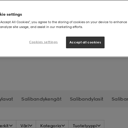
ie settings
“Accept All Cookies”, you agree to the storing of cookies on your device to enhance 
analyze site usage, and assist in our marketing efforts.
bandymailat
Cookies settings
Accept all cookies
ylavat
Salibandykengät
Salibandylasit
Saliba
rkit
Väri
Kategoria
Tuotetyyppi