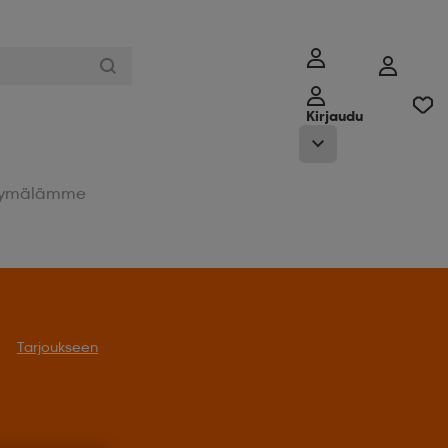
Kirjaudu
ymälämme
Tarjoukseen