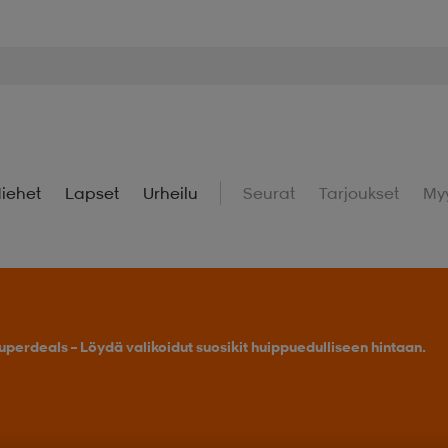
iehet
Lapset
Urheilu
Seurat
Tarjoukset
My
uperdeals – Löydä valikoidut suosikit huippuedulliseen hintaan.