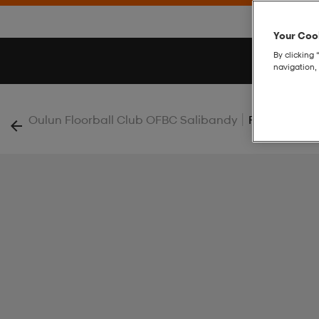
Your Cook
By clicking 
navigation, 
|
Oulun Floorball Club OFBC Salibandy
Raw 29 Jab 