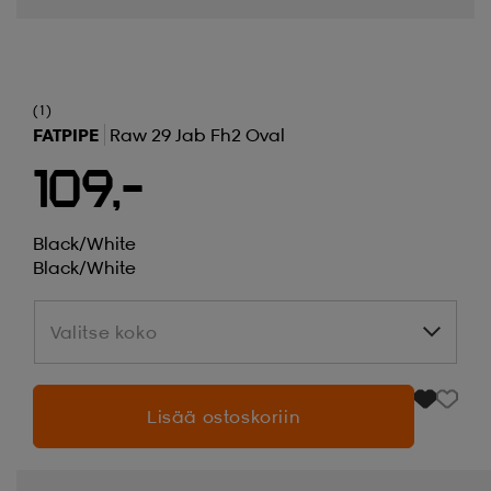
(1)
FATPIPE
Raw 29 Jab Fh2 Oval
109,-
Black/white
Black/white
Valitse koko
Valitse koko
Lisää ostoskoriin