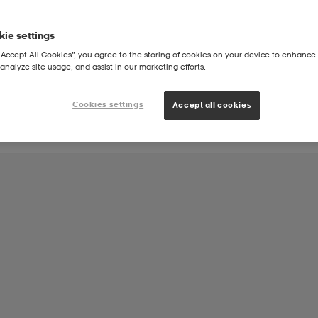
ie settings
Joukkueen tuote:
“Accept All Cookies”, you agree to the storing of cookies on your device to enhance 
Oulun Floorball Club OFBC Salibandy
analyze site usage, and assist in our marketing efforts.
Cookies settings
Accept all cookies
Fh2 Oval