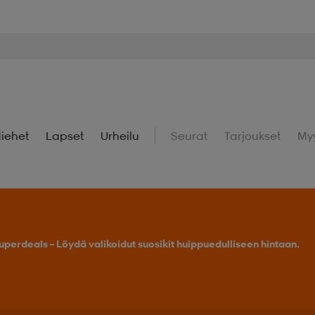
iehet
Lapset
Urheilu
Seurat
Tarjoukset
My
Osta 2 tai enemmän, saat -25 % outdoor-tuotteista.
Tarj