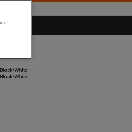
site
Black/white
Black/white