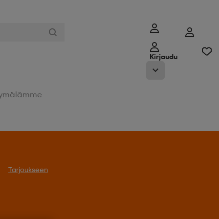
Kirjaudu
ymälämme
oukseen