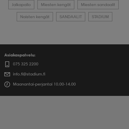
Jalkapallo
Miesten kengät
Miesten sandaalit
Naisten kengät
SANDAALIT
STADIUM
Asiakaspalvelu:
075 325 2200
info.fi@stadium.fi
Maanantai-perjantai 10.00-14.00