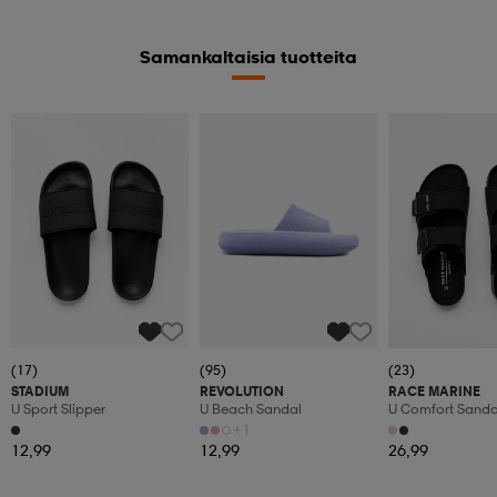
Samankaltaisia tuotteita
(17)
(95)
(23)
STADIUM
REVOLUTION
RACE MARINE
U Sport Slipper
U Beach Sandal
U Comfort Sandal
+1
12,99
12,99
26,99