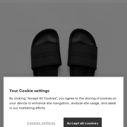
liivit
ikengät
t & pikeepaidat
ikengät
t
saappaat
ingkengät
t
ingkengät
at ja topit
elikengät
dat
engät
engät
t & pikeepaidat
allokengät
t & pikeepaidat
ilykengät
 ja otsapannat
ilykengät
-/Tennis-kengät
Your Cookie settings
t & mekot
andy-/Käsipallo-kengät
eet & lapaset
andy-/Käsipallo-kengät
t & mekot
ikengät
By clicking “Accept All Cookies”, you agree to the storing of cookies on
your device to enhance site navigation, analyze site usage, and assist
in our marketing efforts.
allokengät
allokengät
engät
1
/
2
Cookies settings
Accept all cookies