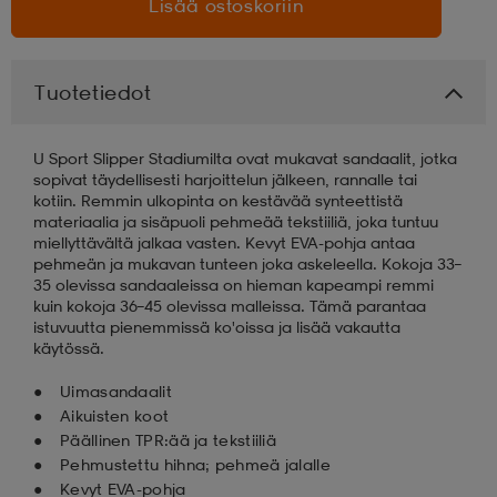
Lisää ostoskoriin
aatteet
tarvikkeet
set
tarvikkeet
aatteet
Tuotetiedot
olasit
asut
set
U Sport Slipper Stadiumilta ovat mukavat sandaalit, jotka
sopivat täydellisesti harjoittelun jälkeen, rannalle tai
kotiin. Remmin ulkopinta on kestävää synteettistä
set
it
a
materiaalia ja sisäpuoli pehmeää tekstiiliä, joka tuntuu
miellyttävältä jalkaa vasten. Kevyt EVA-pohja antaa
pehmeän ja mukavan tunteen joka askeleella. Kokoja 33–
35 olevissa sandaaleissa on hieman kapeampi remmi
asut
huolto
asut
kuin kokoja 36–45 olevissa malleissa. Tämä parantaa
istuvuutta pienemmissä ko'oissa ja lisää vakautta
käytössä.
it
it
Uimasandaalit
Aikuisten koot
Päällinen TPR:ää ja tekstiiliä
Pehmustettu hihna; pehmeä jalalle
huolto
huolto
Kevyt EVA-pohja