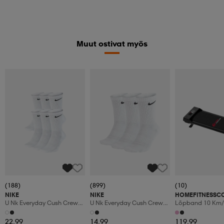
Muut ostivat myös
(188)
(899)
(10)
NIKE
NIKE
HOMEFITNESSC
U Nk Everyday Cush Crew
U Nk Everyday Cush Crew
Löpband 10 Km/
6pr-Bd
3pr
Manuaalinen Kal
Led-Display
22,99
14,99
119,99