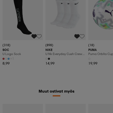
(318)
(898)
(18)
SOC
NIKE
PUMA
U Logo Sock
U Nk Everyday Cush Crew
Puma Orbita Cup P
3pr
+1
8,99
14,99
19,99
Muut ostivat myös