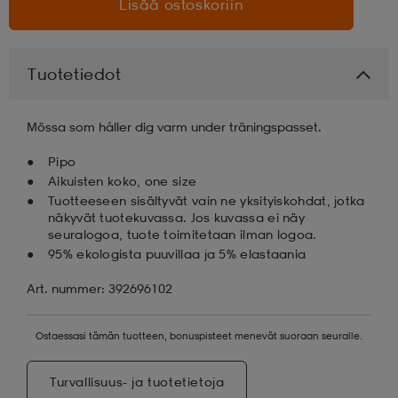
Lisää ostoskoriin
aatteet
tarvikkeet
set
tarvikkeet
aatteet
Tuotetiedot
olasit
asut
set
Mössa som håller dig varm under träningspasset.
Pipo
set
it
a
Aikuisten koko, one size
Tuotteeseen sisältyvät vain ne yksityiskohdat, jotka
näkyvät tuotekuvassa. Jos kuvassa ei näy
seuralogoa, tuote toimitetaan ilman logoa.
asut
huolto
asut
95% ekologista puuvillaa ja 5% elastaania
Art. nummer: 392696102
it
it
Ostaessasi tämän tuotteen, bonuspisteet menevät suoraan seuralle.
huolto
huolto
Turvallisuus- ja tuotetietoja