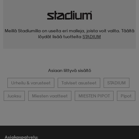
Meillä Stadiumilla on useita eri malleja, joista voit valita. Täältä
löydät lisää tuotteita
STADIUM
Asiaan liittyvä sisältö
Urheilu & varusteet
Talviset asusteet
STADIUM
Juoksu
Miesten vaatteet
MIESTEN PIPOT
Pipot
Asiakaspalvelu: