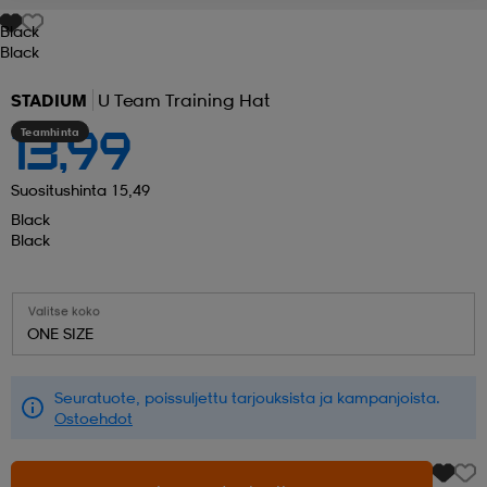
Black
 ja otsapannat
kengät
rrastot
kengät
rit
alit
Black
STADIUM
U Team Training Hat
eet & lapaset
skengät
ihaiset
skengät
tarvikkeet
Teamhinta
13,99
Suositushinta 15,49
saappaat
saappaat
eet & lapaset
kengät
Black
Black
rrastot
alit
aatteet
alit
er
Valitse koko
ONE SIZE
kengät
aatteet
kengät
rrastot
Seuratuote, poissuljettu tarjouksista ja kampanjoista.
Ostoehdot
aatteet
ykengät
olasit
ykengät