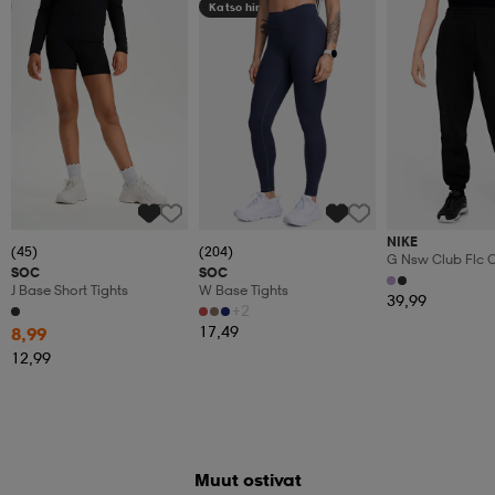
Member
Katso hintaa
NIKE
(45)
(204)
G Nsw Club Flc O
SOC
SOC
J Base Short Tights
W Base Tights
39,99
+2
17,49
8,99
12,99
Muut ostivat