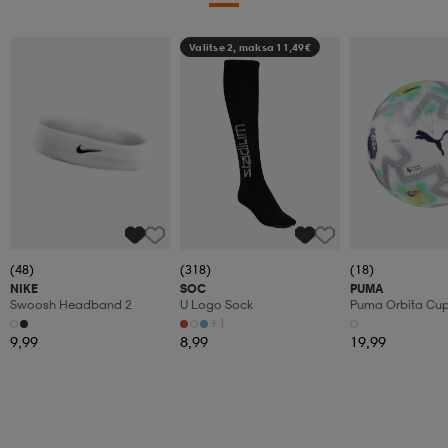
Valitse 2, maksa 11,49€
(48)
(318)
(18)
NIKE
SOC
PUMA
Swoosh Headband 2
U Logo Sock
Puma Orbita Cup P
+1
9,99
8,99
19,99