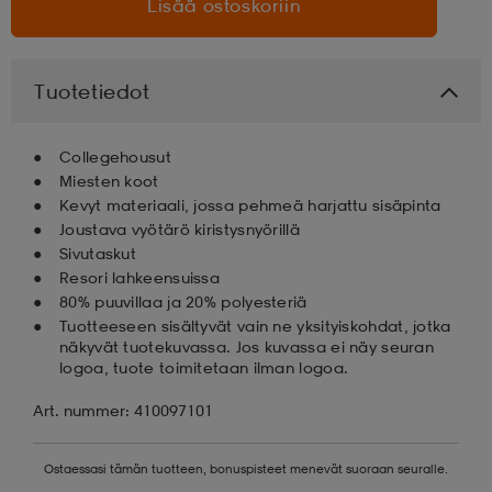
Lisää ostoskoriin
aatteet
tarvikkeet
set
tarvikkeet
aatteet
Tuotetiedot
olasit
asut
set
Collegehousut
Miesten koot
Kevyt materiaali, jossa pehmeä harjattu sisäpinta
set
it
a
Joustava vyötärö kiristysnyörillä
Sivutaskut
Resori lahkeensuissa
asut
huolto
asut
80% puuvillaa ja 20% polyesteriä
Tuotteeseen sisältyvät vain ne yksityiskohdat, jotka
näkyvät tuotekuvassa. Jos kuvassa ei näy seuran
logoa, tuote toimitetaan ilman logoa.
it
it
Art. nummer: 410097101
huolto
huolto
Ostaessasi tämän tuotteen, bonuspisteet menevät suoraan seuralle.