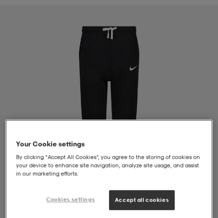
liivit
ikengät
t & pikeepaidat
ikengät
t
saappaat
ingkengät
t
ingkengät
at ja topit
elikengät
dat
engät
engät
t & pikeepaidat
allokengät
t & pikeepaidat
ilykengät
 ja otsapannat
ilykengät
-/Tennis-kengät
Your Cookie settings
By clicking “Accept All Cookies”, you agree to the storing of cookies on
t & mekot
andy-/Käsipallo-kengät
eet & lapaset
andy-/Käsipallo-kengät
t & mekot
ikengät
your device to enhance site navigation, analyze site usage, and assist
in our marketing efforts.
Cookies settings
Accept all cookies
allokengät
allokengät
engät
1
/
4