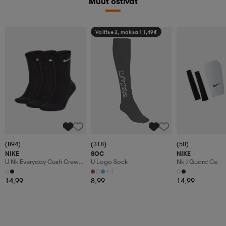
Muut ostivat
Valitse 2, maksa 11,49€
(894)
(318)
(50)
NIKE
SOC
NIKE
U Nk Everyday Cush Crew
U Logo Sock
Nk J Guard Ce
3pr
+1
14,99
8,99
14,99