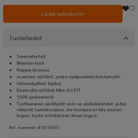
Lisää ostoskoriin
aatteet
tarvikkeet
set
tarvikkeet
aatteet
olasit
asut
set
Tuotetiedot
Treenishortsit
set
it
a
Miesten koot
Kapea istuvuus
Joustava vyötärö, jonka sisäpuolella kiristysnyöri
asut
huolto
asut
Vetoketjulliset taskut
Kosteutta siirtävä Nike Dri-FIT
100% polyesteriä
Tuotteeseen sisältyvät vain ne yksityiskohdat, jotka
it
it
näkyvät tuotekuvassa. Jos kuvassa ei näy seuran
logoa, tuote toimitetaan ilman logoa.
Art. nummer: 410176101
huolto
huolto