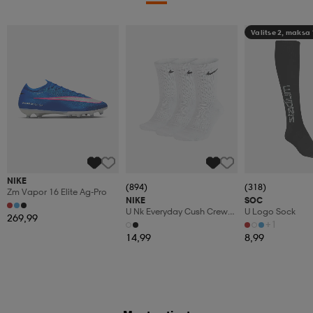
Valitse 2, maksa
NIKE
(894)
(318)
Zm Vapor 16 Elite Ag-Pro
NIKE
SOC
U Nk Everyday Cush Crew
U Logo Sock
269,99
3pr
+1
14,99
8,99