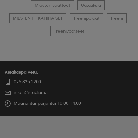
Miesten vaatteet
Uutuuksia
MIESTEN PITKÄHIHAISET
Treenipaidat
Treeni
Treenivaatteet
Asiakaspalvelu:
075 325 2200
info.fi@stadium.fi
Maanantai-perjantai 10.00-14.00