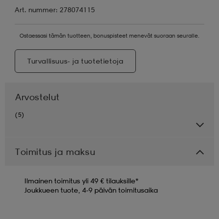
Art. nummer: 278074115
Ostaessasi tämän tuotteen, bonuspisteet menevät suoraan seuralle.
Turvallisuus- ja tuotetietoja
Arvostelut
(5)
Toimitus ja maksu
Ilmainen toimitus yli 49 € tilauksille*
Joukkueen tuote, 4-9 päivän toimitusaika