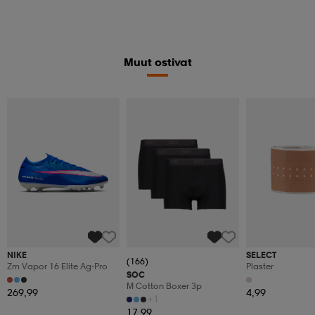
Muut ostivat
NIKE
SELECT
(166)
Zm Vapor 16 Elite Ag-Pro
Plaster
SOC
M Cotton Boxer 3p
269,99
4,99
+1
17,99