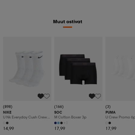
Muut ostivat
(898)
(166)
(3)
NIKE
SOC
PUMA
U Nk Everyday Cush Crew
M Cotton Boxer 3p
U Crew Promo 6
3pr
+1
14,99
17,99
17,99