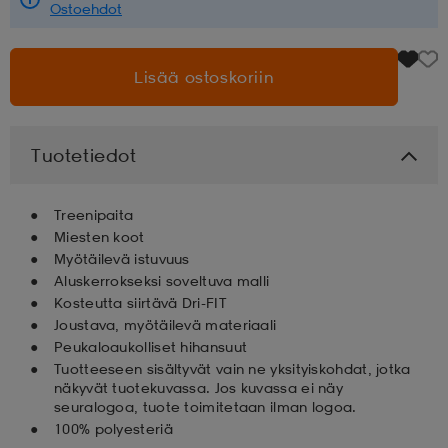
Ostoehdot
aatteet
tarvikkeet
set
tarvikkeet
aatteet
Lisää ostoskoriin
olasit
asut
set
Tuotetiedot
set
it
a
Treenipaita
Miesten koot
Myötäilevä istuvuus
asut
huolto
asut
Aluskerrokseksi soveltuva malli
Kosteutta siirtävä Dri-FIT
Joustava, myötäilevä materiaali
it
it
Peukaloaukolliset hihansuut
Tuotteeseen sisältyvät vain ne yksityiskohdat, jotka
näkyvät tuotekuvassa. Jos kuvassa ei näy
seuralogoa, tuote toimitetaan ilman logoa.
huolto
huolto
100% polyesteriä