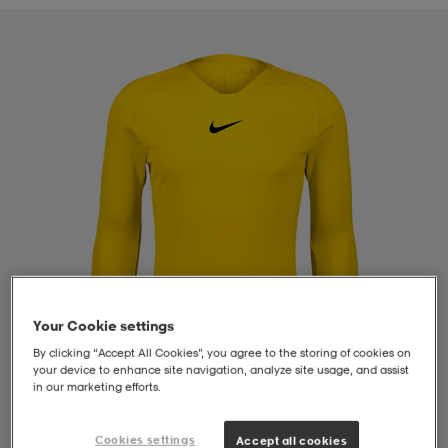
liivit
ikengät
t & pikeepaidat
ikengät
t
saappaat
ingkengät
t
ingkengät
at ja topit
elikengät
dat
engät
engät
t & pikeepaidat
allokengät
t & pikeepaidat
ilykengät
 ja otsapannat
ilykengät
-/Tennis-kengät
Your Cookie settings
t & mekot
andy-/Käsipallo-kengät
eet & lapaset
andy-/Käsipallo-kengät
t & mekot
ikengät
By clicking “Accept All Cookies”, you agree to the storing of cookies on
your device to enhance site navigation, analyze site usage, and assist
in our marketing efforts.
allokengät
allokengät
engät
1
/
4
Cookies settings
Accept all cookies