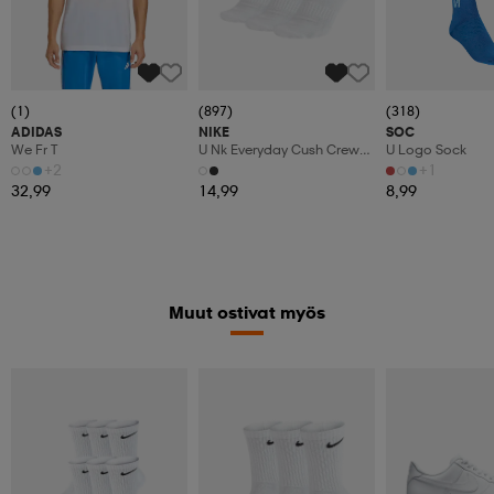
(1)
(897)
(318)
ADIDAS
NIKE
SOC
We Fr T
U Nk Everyday Cush Crew
U Logo Sock
3pr
+2
+1
32,99
14,99
8,99
Muut ostivat myös