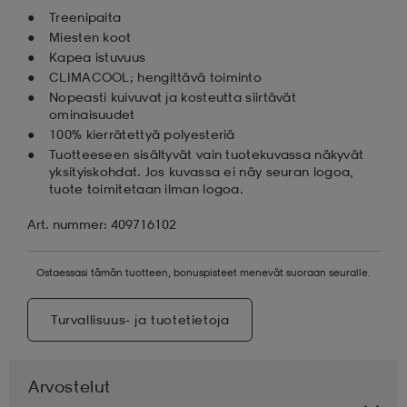
Treenipaita
Miesten koot
Kapea istuvuus
CLIMACOOL; hengittävä toiminto
Nopeasti kuivuvat ja kosteutta siirtävät
ominaisuudet
100% kierrätettyä polyesteriä
Tuotteeseen sisältyvät vain tuotekuvassa näkyvät
yksityiskohdat. Jos kuvassa ei näy seuran logoa,
tuote toimitetaan ilman logoa.
Art. nummer: 409716102
Ostaessasi tämän tuotteen, bonuspisteet menevät suoraan seuralle.
Turvallisuus- ja tuotetietoja
Arvostelut