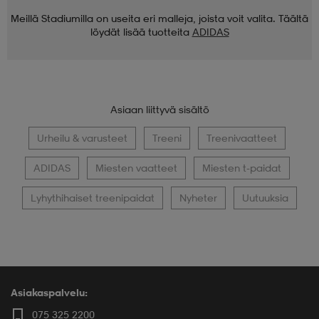
Meillä Stadiumilla on useita eri malleja, joista voit valita. Täältä
löydät lisää tuotteita
ADIDAS
Asiaan liittyvä sisältö
Urheilu & varusteet
Treeni
Treenivaatteet
ADIDAS
Miesten vaatteet
Miesten t-paidat
Lyhythihaiset treenipaidat
Nyheter
Uutuuksia
Asiakaspalvelu:
075 325 2200