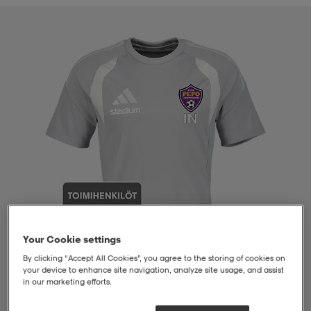
liivit
ikengät
t & pikeepaidat
ikengät
t
saappaat
ingkengät
t
ingkengät
at ja topit
elikengät
dat
engät
engät
t & pikeepaidat
allokengät
t & pikeepaidat
ilykengät
 ja otsapannat
ilykengät
-/Tennis-kengät
t & mekot
andy-/Käsipallo-kengät
eet & lapaset
andy-/Käsipallo-kengät
t & mekot
ikengät
Your Cookie settings
By clicking “Accept All Cookies”, you agree to the storing of cookies on
your device to enhance site navigation, analyze site usage, and assist
in our marketing efforts.
allokengät
allokengät
engät
1
/
4