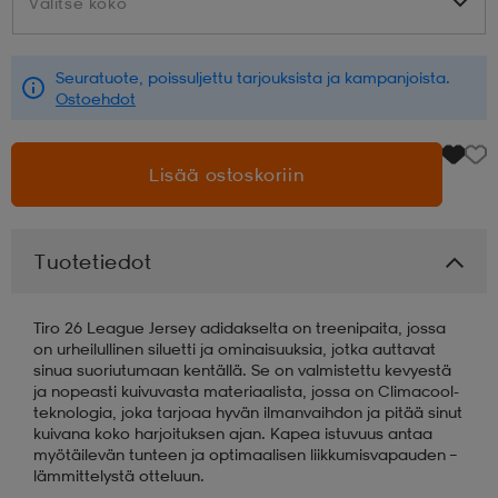
Valitse koko
Valitse koko
aatteet
tarvikkeet
set
tarvikkeet
aatteet
Seuratuote, poissuljettu tarjouksista ja kampanjoista.
Ostoehdot
olasit
asut
set
Lisää ostoskoriin
set
it
a
Tuotetiedot
asut
huolto
asut
Tiro 26 League Jersey adidakselta on treenipaita, jossa
on urheilullinen siluetti ja ominaisuuksia, jotka auttavat
sinua suoriutumaan kentällä. Se on valmistettu kevyestä
it
it
ja nopeasti kuivuvasta materiaalista, jossa on Climacool-
teknologia, joka tarjoaa hyvän ilmanvaihdon ja pitää sinut
kuivana koko harjoituksen ajan. Kapea istuvuus antaa
myötäilevän tunteen ja optimaalisen liikkumisvapauden –
huolto
huolto
lämmittelystä otteluun.