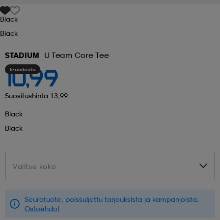
Black
 ja otsapannat
kengät
rrastot
kengät
rit
alit
Black
STADIUM
U Team Core Tee
eet & lapaset
skengät
ihaiset
skengät
tarvikkeet
Teamhinta
10,99
saappaat
saappaat
eet & lapaset
kengät
Suositushinta 13,99
Black
Black
rrastot
alit
aatteet
alit
er
Valitse koko
Valitse koko
kengät
aatteet
kengät
rrastot
Seuratuote, poissuljettu tarjouksista ja kampanjoista.
aatteet
ykengät
olasit
ykengät
Ostoehdot