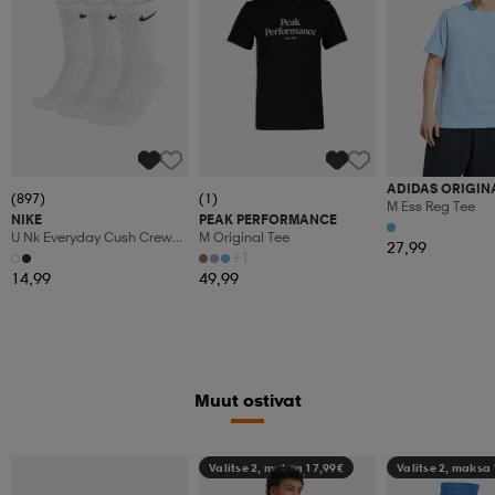
ADIDAS ORIGIN
(897)
(1)
M Ess Reg Tee
NIKE
PEAK PERFORMANCE
U Nk Everyday Cush Crew
M Original Tee
27,99
3pr
+1
14,99
49,99
Muut ostivat
Valitse 2, maksa 17,99€
Valitse 2, maksa