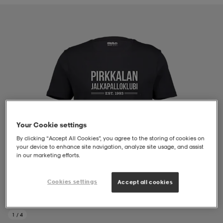
liivit
ikengät
t & pikeepaidat
ikengät
t
saappaat
ingkengät
t
ingkengät
at ja topit
elikengät
dat
engät
engät
t & pikeepaidat
allokengät
Your Cookie settings
t & pikeepaidat
ilykengät
 ja otsapannat
ilykengät
-/Tennis-kengät
By clicking “Accept All Cookies”, you agree to the storing of cookies on
your device to enhance site navigation, analyze site usage, and assist
in our marketing efforts.
t & mekot
andy-/Käsipallo-kengät
eet & lapaset
andy-/Käsipallo-kengät
t & mekot
ikengät
Cookies settings
Accept all cookies
allokengät
allokengät
engät
1
/
4