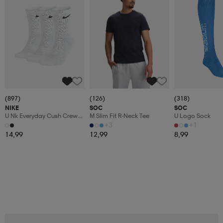
(897)
(126)
(318)
NIKE
SOC
SOC
U Nk Everyday Cush Crew
M Slim Fit R-Neck Tee
U Logo Sock
3pr
+3
+1
14,99
12,99
8,99