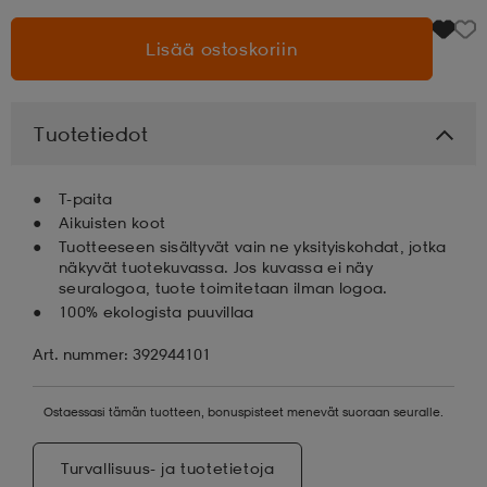
Lisää ostoskoriin
aatteet
tarvikkeet
set
tarvikkeet
aatteet
olasit
asut
set
Tuotetiedot
T-paita
set
it
a
Aikuisten koot
Tuotteeseen sisältyvät vain ne yksityiskohdat, jotka
näkyvät tuotekuvassa. Jos kuvassa ei näy
seuralogoa, tuote toimitetaan ilman logoa.
asut
huolto
asut
100% ekologista puuvillaa
Art. nummer: 392944101
it
it
Ostaessasi tämän tuotteen, bonuspisteet menevät suoraan seuralle.
huolto
huolto
Turvallisuus- ja tuotetietoja