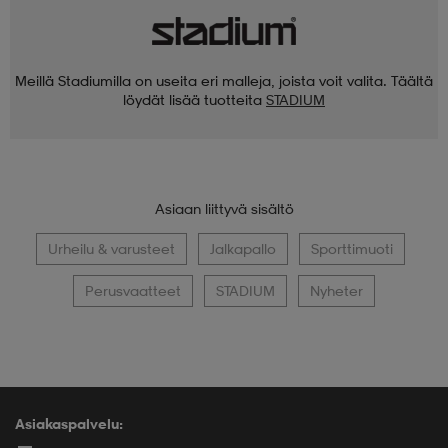
Meillä Stadiumilla on useita eri malleja, joista voit valita. Täältä
löydät lisää tuotteita
STADIUM
Asiaan liittyvä sisältö
Urheilu & varusteet
Jalkapallo
Sporttimuoti
Perusvaatteet
STADIUM
Nyheter
Asiakaspalvelu: